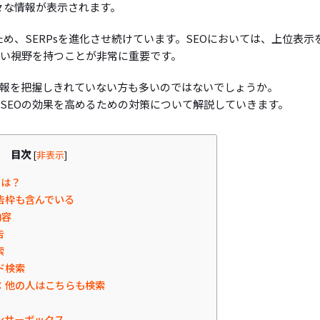
様々な情報が表示されます。
ため、SERPsを進化させ続けています。SEOにおいては、上位表示
広い視野を持つことが非常に重要です。
の情報を把握しきれていない方も多いのではないでしょうか。
てSEOの効果を高めるための対策について解説していきます。
目次
[
非表示
]
とは？
広告枠も含んでいる
内容
告
索
ド検索
：他の人はこちらも検索
ンサーボックス