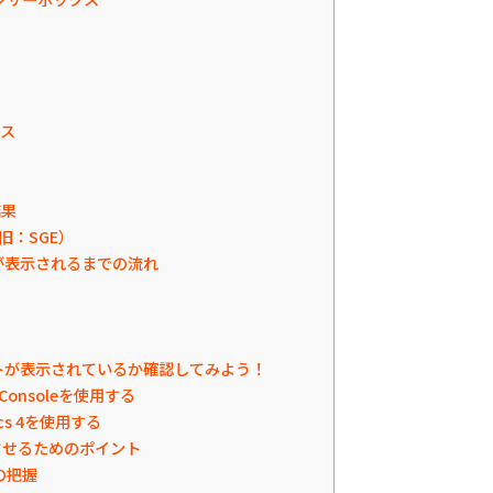
クス
ル
結果
w（旧：SGE）
トが表示されるまでの流れ
トが表示されているか確認してみよう！
h Consoleを使用する
tics 4を使用する
させるためのポイント
の把握