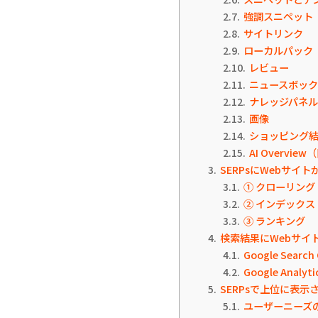
2.7
強調スニペット
2.8
サイトリンク
2.9
ローカルパック
2.10
レビュー
2.11
ニュースボッ
2.12
ナレッジパネ
2.13
画像
2.14
ショッピング
2.15
AI Overvie
3
SERPsにWebサイ
3.1
① クローリング
3.2
② インデックス
3.3
③ ランキング
4
検索結果にWebサイ
4.1
Google Searc
4.2
Google Analy
5
SERPsで上位に表示
5.1
ユーザーニーズ