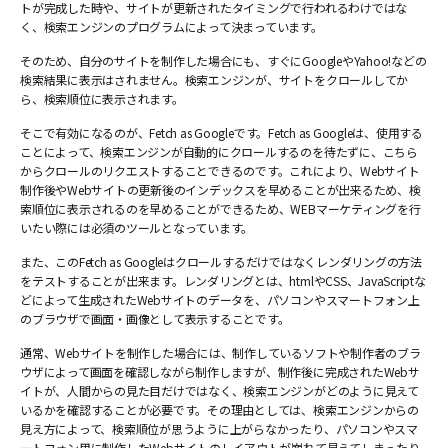
トが完成した時や、サイトが更新されたタイミングで行われるわけではな
く、検索エンジンのプログラムによって決まっています。
そのため、自分のサイトを制作した場合にも、すぐにGoogleやYahoo!などの
検索結果に表示はされません。検索エンジンが、サイトをクロールしてか
ら、検索順位に表示されます。
そこで有効になるのが、Fetch as Googleです。Fetch as Googleは、使用する
ことによって、検索エンジンが自動的にクロールするのを待たずに、こちら
からクロールのリクエストすることできるのです。これにより、Webサイト
制作後やWebサイトの更新後のインデックスを早めることが出来るため、検
索順位に表示されるのを早めることができるため、WEBマーケティングを行
いたい際には必須のツールとなっています。
また、このFetch as Googleはクロールするだけではなくレンダリングの方法
をテストすることが出来ます。レンダリングとは、htmlやCSS、JavaScriptな
どによって生成されたWebサイトのデータを、パソコンやスマートフォン上
のブラウザで画面・画像として表示することです。
通常、Webサイトを制作した場合には、制作しているソフトや制作者のブラ
ウザによって画面を確認しながら制作しますが、制作後に完成されたWebサ
イトが、人間からの見た目だけではなく、検索エンジンがどのように見えて
いるかを確認することが必要です。その理由としては、検索エンジンからの
見え方によって、検索順位が思うように上がらなかったり、パソコンやスマ
ートフォン用に制作したWebサイトのレイアウトが崩れて見えてしまったり