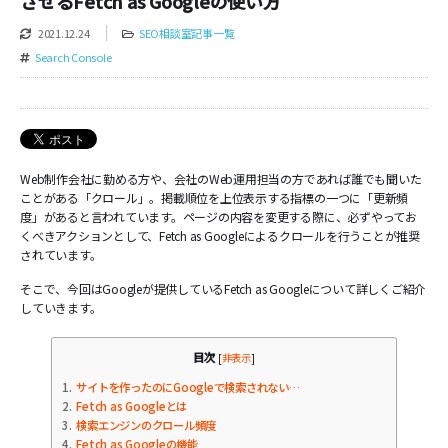
させるFetch as Googleの使い方
2021.12.24
SEO相談室記事一覧
Search Console
Web制作会社に勤める方や、会社のWeb運用担当の方であれば誰でも聞いた
ことがある「クロール」。掲載順位を上位表示する指標の一つに「更新頻
度」があると言われています。ページの内容を変更する際に、必ずやってお
くべきアクションとして、Fetch as Googleによるクロールを行うことが推奨
されています。
そこで、今回はGoogleが提供しているFetch as Googleについて詳しくご紹介
していきます。
目次
[
非表示
]
1
サイトを作ったのにGoogleで検索されない…
2
Fetch as Googleとは
3
検索エンジンのクロール頻度
4
Fetch as Googleの機能