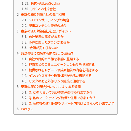
1.29
株式会社LeoSophia
1.30
アドマノ株式会社
2
東京のSEO対策会社の費用相場
2.1
SEOコンサルティングの場合
2.2
記事コンテンツ作成の場合
3
東京のSEO対策会社を選ぶポイント
3.1
自社業界の実績があるか
3.2
予算にあったプランがあるか
3.3
金額が安すぎないか
4
SEO会社に依頼する前の5つの注意点
4.1
自社の目的や目標を事前に整理する
4.2
担当者とのコミュニケーション体制を把握する
4.3
提供されるレポートや成果報告の内容を確認する
4.4
インハウス支援や教育体制があるか確認する
4.5
リスクのある外部リンク施策に注意する
5
東京のSEO対策会社についてよくある質問
5.1
Q. どのくらいでSEOの効果を得られますか？
5.2
Q. 他のマーケティング施策と併用できますか？
5.3
Q. 契約後の運用体制やサポート内容はどうなっていますか？
6
おわりに