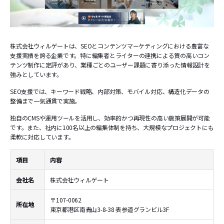
株式会社ウィルゲートは、SEOとコンテンツマーケティングにおける豊富な
支援実績を誇る企業です。特に編集者とライターの連携による質の高いコン
テンツ制作に定評があり、業種ごとのユーザー課題に寄り添った情報設計を
強みとしています。
SEO支援では、キーワード戦略、内部対策、モバイル対応、構造化データの
整備まで一気通貫で実施。
独自のCMSや運用ツールを活用し、効率的かつ再現性の高い施策展開が可能
です。また、社内に100名以上の編集体制を持ち、大規模なプロジェクトにも
柔軟に対応しています。
項目
内容
会社名
株式会社ウィルゲート
〒107-0062
所在地
東京都港区南青山3-8-38 表参道グランビル3F