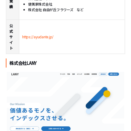
実
健美家株式会社
績
株式会社 自由が丘フラワーズ など
公
式
サ
https://ayudante.jp/
イ
ト
株式会社LANY