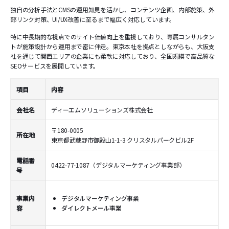
独自の分析手法とCMSの運用知見を活かし、コンテンツ企画、内部施策、外
部リンク対策、UI/UX改善に至るまで幅広く対応しています。
特に中長期的な視点でのサイト価値向上を重視しており、専属コンサルタン
トが施策設計から運用まで密に伴走。東京本社を拠点としながらも、大阪支
社を通じて関西エリアの企業にも柔軟に対応しており、全国規模で高品質な
SEOサービスを展開しています。
項目
内容
会社名
ディーエムソリューションズ株式会社
〒180-0005
所在地
東京都武蔵野市御殿山1-1-3 クリスタルパークビル2F
電話番
0422-77-1087（デジタルマーケティング事業部）
号
事業内
デジタルマーケティング事業
容
ダイレクトメール事業