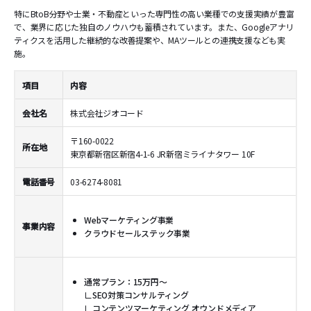
特にBtoB分野や士業・不動産といった専門性の高い業種での支援実績が豊富
で、業界に応じた独自のノウハウも蓄積されています。また、Googleアナリ
ティクスを活用した継続的な改善提案や、MAツールとの連携支援なども実
施。
項目
内容
会社名
株式会社ジオコード
〒160-0022
所在地
東京都新宿区新宿4-1-6 JR新宿ミライナタワー 10F
電話番号
03-6274-8081
Webマーケティング事業
事業内容
クラウドセールステック事業
通常プラン：15万円～
∟SEO対策コンサルティング
∟コンテンツマーケティング オウンドメディア