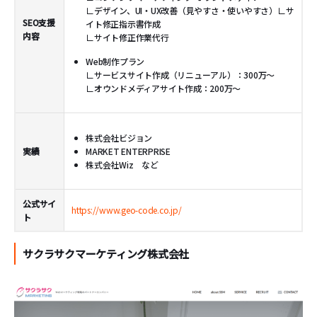
∟デザイン、UI・UX改善（見やすさ・使いやすさ）∟サ
SEO支援
イト修正指示書作成
内容
∟サイト修正作業代行
Web制作プラン
∟サービスサイト作成（リニューアル）：300万～
∟オウンドメディアサイト作成：200万～
株式会社ビジョン
実績
MARKET ENTERPRISE
株式会社Wiz など
公式サイ
https://www.geo-code.co.jp/
ト
サクラサクマーケティング株式会社