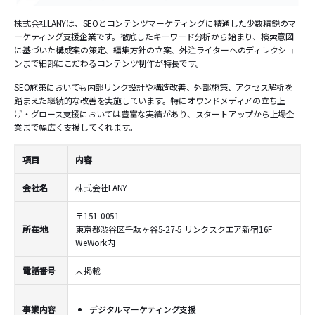
株式会社LANYは、SEOとコンテンツマーケティングに精通した少数精鋭のマ
ーケティング支援企業です。徹底したキーワード分析から始まり、検索意図
に基づいた構成案の策定、編集方針の立案、外注ライターへのディレクショ
ンまで細部にこだわるコンテンツ制作が特長です。
SEO施策においても内部リンク設計や構造改善、外部施策、アクセス解析を
踏まえた継続的な改善を実施しています。特にオウンドメディアの立ち上
げ・グロース支援においては豊富な実績があり、スタートアップから上場企
業まで幅広く支援してくれます。
項目
内容
会社名
株式会社LANY
〒151-0051
所在地
東京都渋谷区千駄ヶ谷5-27-5 リンクスクエア新宿16F
WeWork内
電話番号
未掲載
事業内容
デジタルマーケティング支援