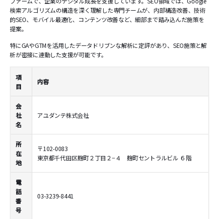
ファームで、企業のデジタル成長を支援しています。SEO領域では、Google
検索アルゴリズムの構造を深く理解した専門チームが、内部構造改善、技術
的SEO、モバイル最適化、コンテンツ改善など、細部まで踏み込んだ施策を
提案。
特にGAやGTMを活用したデータドリブンな解析に定評があり、SEO施策と解
析が密接に連動した支援が可能です。
項
内容
目
会
社
アユダンテ株式会社
名
所
〒102-0083
在
東京都千代田区麹町２丁目２−４ 麹町セントラルビル ６階
地
電
話
03-3239-8441
番
号