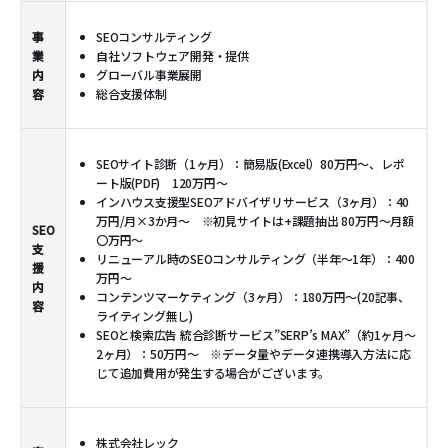
事
SEOコンサルティング
業
自社ソフトウェア開発・提供
内
グローバル事業展開
容
総合支援体制
SEOサイト診断（1ヶ月）：簡易版(Excel）80万円～、レポ
ート版(PDF) 120万円～
インハウス支援型SEOアドバイザリサービス（3ヶ月）：40
万円/月×3か月～ ※初見サイトは+課題抽出 80万円～月額
SEO
〇万円～
支
リニューアル時のSEOコンサルティング（半年～1年）：400
援
万円～
内
コンテンツマーケティング（3ヶ月）：180万円～(20記事、
容
ライティング無し)
SEOと検索広告 統合診断サービス”SERP’s MAX”（約1ヶ月～
2ヶ月）：50万円～ ※データ量やデータ連携導入方法に応
じて追加費用が発生する場合がございます。
株式会社レック