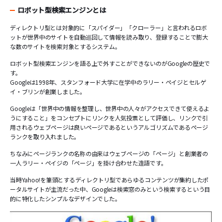
ロボット型検索エンジンとは
ディレクトリ型とは対象的に「スパイダー」「クローラー」と言われるロボ
ットが世界中のサイトを自動巡回して情報を読み取り、登録することで膨大
な数のサイトを検索対象とするシステム。
ロボット型検索エンジンを語る上で外すことができないのがGoogleの歴史で
す。
Googleは1998年、スタンフォード大学に在学中のラリー・ペイジとセルゲ
イ・ブリンが創業しました。
Googleは「世界中の情報を整理し、世界中の人々がアクセスできて使えるよ
うにすること」をコンセプトにリンクを人気投票として評価し、リンクで引
用されるウェブページは良いページであるというアルゴリズムであるページ
ランクを取り入れました。
ちなみにページランクの名称の由来はウェブページの「ページ」と創業者の
一人ラリー・ペイジの「ページ」を掛け合わせた造語です。
当時Yahoo!を筆頭とするディレクトリ型であらゆるコンテンツが集約したポ
ータルサイトが主流だった中、Googleは検索窓のみという検索するという目
的に特化したシンプルなデザインでした。