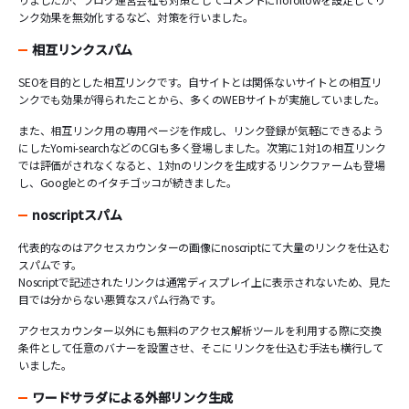
ンク効果を無効化するなど、対策を行いました。
相互リンクスパム
SEOを目的とした相互リンクです。自サイトとは関係ないサイトとの相互リ
ンクでも効果が得られたことから、多くのWEBサイトが実施していました。
また、相互リンク用の専用ページを作成し、リンク登録が気軽にできるよう
にしたYomi-searchなどのCGIも多く登場しました。次第に1対1の相互リンク
では評価がされなくなると、1対nのリンクを生成するリンクファームも登場
し、Googleとのイタチゴッコが続きました。
noscriptスパム
代表的なのはアクセスカウンターの画像にnoscriptにて大量のリンクを仕込む
スパムです。
Noscriptで記述されたリンクは通常ディスプレイ上に表示されないため、見た
目では分からない悪質なスパム行為です。
アクセスカウンター以外にも無料のアクセス解析ツールを利用する際に交換
条件として任意のバナーを設置させ、そこにリンクを仕込む手法も横行して
いました。
ワードサラダによる外部リンク生成