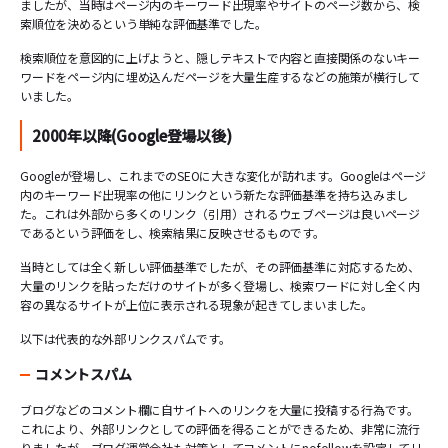
ましたが、当時はページ内のキーワード出現率やサイトのページ数から、検
索順位を決めるという単純な評価基準でした。
検索順位を意図的に上げようと、隠しテキストで内容と直接関係のないキー
ワードをページ内に埋め込んだページを大量生産するなどの施策が横行して
いました。
2000年以降(Google登場以後)
Googleが登場し、これまでのSEOに大きな変化が訪れます。Googleはページ
内のキーワード出現率の他にリンクという新たな評価基準を持ち込みまし
た。これは外部から多くのリンク（引用）されるウェブページは良いページ
であるという評価をし、検索結果に反映させるものです。
当時としては全く新しい評価基準でしたが、その評価基準に対応するため、
大量のリンクを貼っただけのサイトが多く登場し、検索ワードに対し全く内
容の異なるサイトが上位に表示される現象が起きてしまいました。
以下は代表的な外部リンクスパムです。
コメントスパム
ブログなどのコメント欄に自サイトへのリンクを大量に投稿する行為です。
これにより、外部リンクとしての評価を得ることができるため、非常に流行
りましたが、ブログ運営会社も対策としてコメントにnofollowを設定してリ