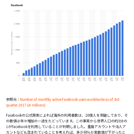
参照元：
Number of monthly active Facebook users worldwide as of 3rd
quarter 2017 (in millions)
Facebookの公式発表によれば海外の利用者数は、20億人を突破しており、そ
の数値は年々増加の一途をたどっています。この事実から世界人口の約3分の
1がFacebookを利用していることが判明しました。重複アカウントや法人ア
カントなども含まれていることを考えれば、多少何％か実数値が下がったと