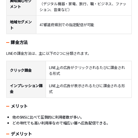
興味関心セグ
（デジタル機器・家電、旅行、職・ビジネス、ファッ
メント
ション、音楽など）
地域セグメン
47都道府県別での指定配信が可能
ト
課金方法
LINEの課金方法は、主に以下の2つに分類されます。
LINE上の広告がクリックされるたびに課金され
クリック課金
る形式
インプレッション課
LINE上の広告が表示されるたびに課金される形
金
式
メリット
他のSNSに比べて圧倒的に利用者数が多い。
どの年代でも高い利用率なので幅広い層へ広告配信できる。
デメリット