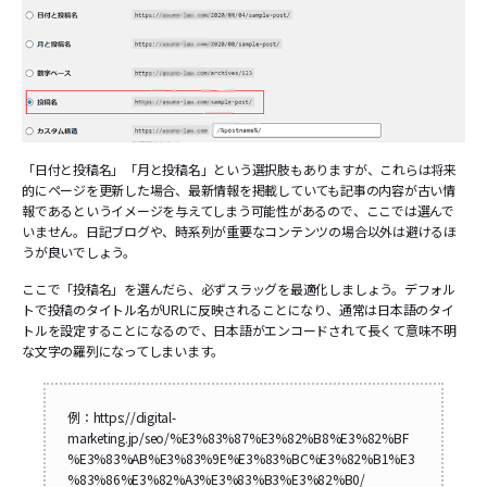
「日付と投稿名」「月と投稿名」という選択肢もありますが、これらは将来
的にページを更新した場合、最新情報を掲載していても記事の内容が古い情
報であるというイメージを与えてしまう可能性があるので、ここでは選んで
いません。日記ブログや、時系列が重要なコンテンツの場合以外は避けるほ
うが良いでしょう。
ここで「投稿名」を選んだら、必ずスラッグを最適化しましょう。デフォル
トで投稿のタイトル名がURLに反映されることになり、通常は日本語のタイ
トルを設定することになるので、日本語がエンコードされて長くて意味不明
な文字の羅列になってしまいます。
例：https://digital-
marketing.jp/seo/%E3%83%87%E3%82%B8%E3%82%BF
%E3%83%AB%E3%83%9E%E3%83%BC%E3%82%B1%E3
%83%86%E3%82%A3%E3%83%B3%E3%82%B0/