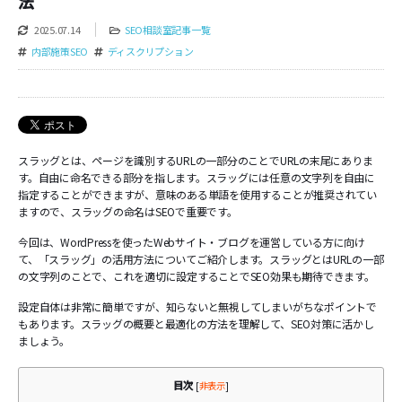
法
2025.07.14
SEO相談室記事一覧
内部施策SEO
ディスクリプション
スラッグとは、ページを識別するURLの一部分のことでURLの末尾にありま
す。自由に命名できる部分を指します。スラッグには任意の文字列を自由に
指定することができますが、意味のある単語を使用することが推奨されてい
ますので、スラッグの命名はSEOで重要です。
今回は、WordPressを使ったWebサイト・ブログを運営している方に向け
て、「スラッグ」の活用方法についてご紹介します。スラッグとはURLの一部
の文字列のことで、これを適切に設定することでSEO効果も期待できます。
設定自体は非常に簡単ですが、知らないと無視してしまいがちなポイントで
もあります。スラッグの概要と最適化の方法を理解して、SEO対策に活かし
ましょう。
目次
[
非表示
]