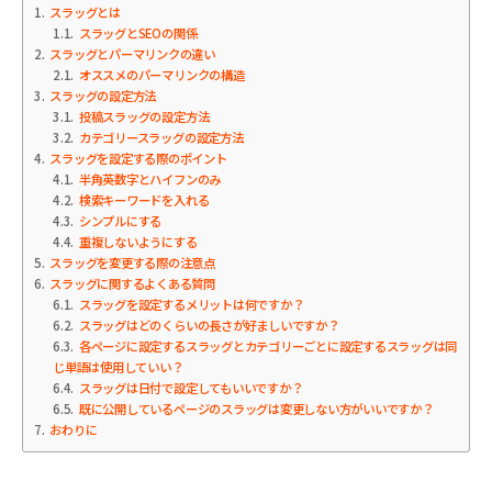
1
スラッグとは
1.1
スラッグとSEOの関係
2
スラッグとパーマリンクの違い
2.1
オススメのパーマリンクの構造
3
スラッグの設定方法
3.1
投稿スラッグの設定方法
3.2
カテゴリースラッグの設定方法
4
スラッグを設定する際のポイント
4.1
半角英数字とハイフンのみ
4.2
検索キーワードを入れる
4.3
シンプルにする
4.4
重複しないようにする
5
スラッグを変更する際の注意点
6
スラッグに関するよくある質問
6.1
スラッグを設定するメリットは何ですか？
6.2
スラッグはどのくらいの長さが好ましいですか？
6.3
各ページに設定するスラッグとカテゴリーごとに設定するスラッグは同
じ単語は使用していい？
6.4
スラッグは日付で設定してもいいですか？
6.5
既に公開しているページのスラッグは変更しない方がいいですか？
7
おわりに