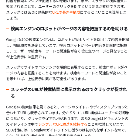
内容を検索エンジンが把握するのを助けます。また、スラッグが検索結果に
表示されることで、ユーザーのクリックを促すという効果が期待できます。
スラッグにはSEOに効果的な
URLの長さや構成
にするとよいことを理解しま
しょう。
検索エンジンのロボットがページの内容を把握するのを助ける
Googleなどの検索エンジンは、ロボットがWebサイトを巡回して内容を把握
し、掲載順位を決定しています。検索ロボットがページ内容を効率的に把握
し、ユーザーの検索キーワードと関連性が高く役に立つページと見なすこと
が上位表示には重要です。
スラッグでサイトのコンテンツを端的に表現することで、検索ロボットがペ
ージの内容を把握することを助けます。検索キーワードと関連性が高いこと
を示せれば、上位表示に繋がる可能性があります。
スラッグのURLが検索結果に表示されるのでクリックが促され
る
Googleの検索結果を見てみると、ページのタイトルやディスクリプションと
合わせてURLも表示されています。分かりやすいURL構成はユーザーの好印象
につながり、クリックを促す余地があります。またGoogleはドキュメントの
ガイドラインの中で
シンプルなURL構造を維持する
ことを推奨しています。
SEO対策には、Googleのガイドラインに従うのは初歩的なポイントなので、
シンプルなURL構成をでスラッグ設定を進めましょう。