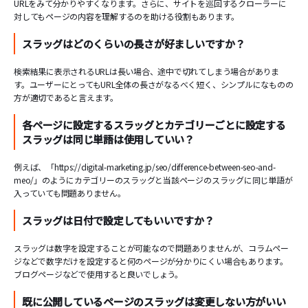
URLをみて分かりやすくなります。さらに、サイトを巡回するクローラーに
対してもページの内容を理解するのを助ける役割もあります。
スラッグはどのくらいの長さが好ましいですか？
検索結果に表示されるURLは長い場合、途中で切れてしまう場合がありま
す。ユーザーにとってもURL全体の長さがなるべく短く、シンプルになものの
方が適切であると言えます。
各ページに設定するスラッグとカテゴリーごとに設定する
スラッグは同じ単語は使用していい？
例えば、「https://digital-marketing.jp/seo/difference-between-seo-and-
meo/」のようにカテゴリーのスラッグと当該ページのスラッグに同じ単語が
入っていても問題ありません。
スラッグは日付で設定してもいいですか？
スラッグは数字を設定することが可能なので問題ありませんが、コラムペー
ジなどで数字だけを設定すると何のページが分かりにくい場合もあります。
ブログページなどで使用すると良いでしょう。
既に公開しているページのスラッグは変更しない方がいい