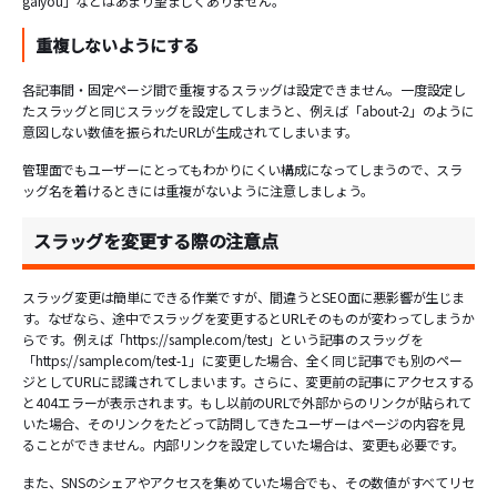
gaiyou」などはあまり望ましくありません。
重複しないようにする
各記事間・固定ページ間で重複するスラッグは設定できません。一度設定し
たスラッグと同じスラッグを設定してしまうと、例えば「about-2」のように
意図しない数値を振られたURLが生成されてしまいます。
管理面でもユーザーにとってもわかりにくい構成になってしまうので、スラ
ッグ名を着けるときには重複がないように注意しましょう。
スラッグを変更する際の注意点
スラッグ変更は簡単にできる作業ですが、間違うとSEO面に悪影響が生じま
す。なぜなら、途中でスラッグを変更するとURLそのものが変わってしまうか
らです。例えば「https://sample.com/test」という記事のスラッグを
「https://sample.com/test-1」に変更した場合、全く同じ記事でも別のペー
ジとしてURLに認識されてしまいます。さらに、変更前の記事にアクセスする
と404エラーが表示されます。もし以前のURLで外部からのリンクが貼られて
いた場合、そのリンクをたどって訪問してきたユーザーはページの内容を見
ることができません。内部リンクを設定していた場合は、変更も必要です。
また、SNSのシェアやアクセスを集めていた場合でも、その数値がすべてリセ