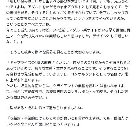
「新しい試みはエロから生まれる部分が大きいです（笑）。でも、見方ひと
つですよね。アダルトをただそのままアダルトとして見るんじゃなくて、そ
の裏側を見る。そうするとものすごく考え抜かれていて、数字もしっかり取
っている業界だということが分かります。どういう意図でやっているのか、
ということを学べますよね。
今でこそ当たり前ですけど、5年位前にアダルト系サイトがいち早く画像に再
生マークを取り入れたのは素晴らしいと思いました。デザインとして新しい
な、と。」
―そうした視点で様々な業界を見ることが大切なんですね。
「ギャプライズの1番の面白さというか、僕がこの会社だからこそ得られると
思っているのは、様々な業種・業界を見られることです。そうすることで組
み合わせの発想も広がっていきますし、コンサルタントとしての価値は非常
に上がると思います。
ただし、収益的な面からは、クライアントの業種を絞れとは言われますよ
ね。例えば不動産専門、治療院専門のコンサルタントって絞る。そうした方
が収益は見込みやすい。」
―型があるとそれに沿って進められますもんね。
「収益的・事業的にはそちらの方が良いとも言われますね。でも、僕個人は
いろいろやった方が面白いと思っています。」