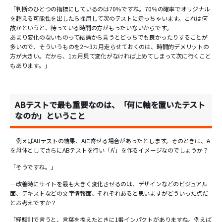
「判断のひとつの指標にしているのは70％ですね。70％の確率でオリジナル
を超える可能性を出したら採用して次のテストに走っちゃいます。これは何
故かというと、待っている時間の方がもったいないからです。
あまり変化のないものって結論から言うとどっちでも良かったりすることが
多いので、そういうものを2～3カ月走らせておくのは、時間的デメリットの
方が大きい。だから、1カ月見て変化がなければ止めてしまって次に行くこと
もあります。」
ABテストで最も重要なのは、「何に軸を置いたテスト
なのか」ということ
―例えばABテストの結果、Aに寄せる場合があったとします。そのときは、A
を母体としてさらにABテストを行い「A’」を作るイメージなのでしょうか？
「そうですね。」
―改善時にサイトを最も大きく変化させるのは、デザインなどのビジュアル
面、テキストなどの文字情報面、それぞれあると思いますがどういった点だ
とお考えですか？
「経験則で言うと、言葉を換えたときに1番インパクトがありますね。例えば