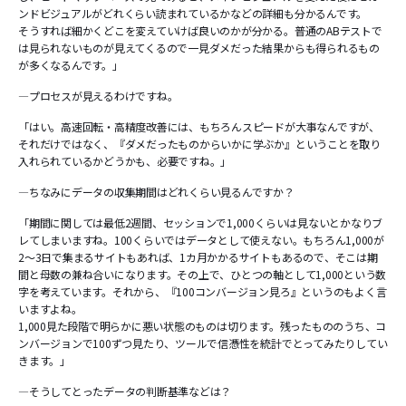
ンドビジュアルがどれくらい読まれているかなどの詳細も分かるんです。
そうすれば細かくどこを変えていけば良いのかが分かる。普通のABテストで
は見られないものが見えてくるので一見ダメだった結果からも得られるもの
が多くなるんです。」
―プロセスが見えるわけですね。
「はい。高速回転・高精度改善には、もちろんスピードが大事なんですが、
それだけではなく、『ダメだったものからいかに学ぶか』ということを取り
入れられているかどうかも、必要ですね。」
―ちなみにデータの収集期間はどれくらい見るんですか？
「期間に関しては最低2週間、セッションで1,000くらいは見ないとかなりブ
レてしまいますね。100くらいではデータとして使えない。もちろん1,000が
2～3日で集まるサイトもあれば、1カ月かかるサイトもあるので、そこは期
間と母数の兼ね合いになります。その上で、ひとつの軸として1,000という数
字を考えています。それから、『100コンバージョン見ろ』というのもよく言
いますよね。
1,000見た段階で明らかに悪い状態のものは切ります。残ったもののうち、コ
ンバージョンで100ずつ見たり、ツールで信憑性を統計でとってみたりしてい
きます。」
―そうしてとったデータの判断基準などは？