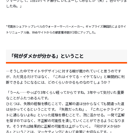
クマークして、1日10サイト勝手にレビューしてみるとか（笑）。色々やりま
したね。」
*宅配水シェアトップレベルのウォーターサーバーメーカー。ギャプライズ鎌田氏によるサイ
トリニューアル後、Webサイトからの顧客獲得数が2倍にアップした。
「何がダメかが分かる」ということ
―そうした中でサイトやデザインに対する眼が磨かれていくと思うのです
が、ただ見るだけではなく、「これはイケてる・イケてない」と瞬間的に判
断できるようになるには、どのくらいかかるものなのでしょうか？
「うーん……やっぱり3年くらい経ってからですね。3年やって気付いた重要
なことがふたつあるんです。
ひとつは、失敗の経験を積むことで、正解の道は分からなくても間違った道
は分かってくるということです。『失敗だったね』、『これじゃクライアン
トに通らないよね』といった経験を積むことで、次に活かせる。一発で正解
を探すのではなく、不正解の可能性を潰していくことができるようになりま
す。そうすれば結果的に正解の可能性は上がっていく。『何がダメか分か
る』ということは、マーケティングにおいて非常に大切なんです。」