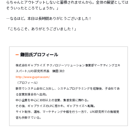
らちゃんとアウトプットしないと蓄積されませんから。全体の展望としては
そういったところでしょうか。」
―なるほど。本日は長時間ありがとうございました！
「こちらこそ、ありがとうございました！」
鎌田氏プロフィール
株式会社ギャプライズ テクノロジーソリューション事業部マーケティングエキ
スパート/LPO研究所 所長 鎌田 洋介
http://www.gaprise.com/
（プロフィール）
新卒でシステム会社に入社し、システムプログラミングを経験後、子会社であ
る営業支援会社へ出向。
中小企業を中心に30社以上の営業、集客支援に携わる。
その後、ギャプライズのLPに惹かれ、ギャプライズへ転職。
サイト制作、運用、マーケティング全般を行う一方で、LPO研究所での情報発
信も手掛けている。