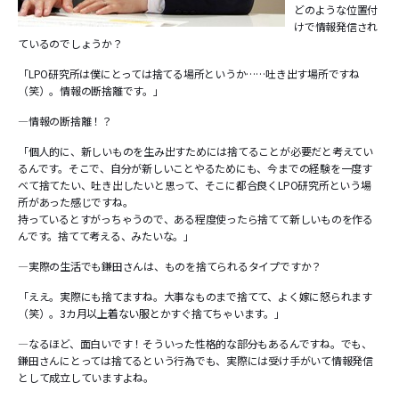
どのような位置付
けで情報発信され
ているのでしょうか？
「LPO研究所は僕にとっては捨てる場所というか……吐き出す場所ですね
（笑）。情報の断捨離です。」
―情報の断捨離！？
「個人的に、新しいものを生み出すためには捨てることが必要だと考えてい
るんです。そこで、自分が新しいことやるためにも、今までの経験を一度す
べて捨てたい、吐き出したいと思って、そこに都合良くLPO研究所という場
所があった感じですね。
持っているとすがっちゃうので、ある程度使ったら捨てて新しいものを作る
んです。捨てて考える、みたいな。」
―実際の生活でも鎌田さんは、ものを捨てられるタイプですか？
「ええ。実際にも捨てますね。大事なものまで捨てて、よく嫁に怒られます
（笑）。3カ月以上着ない服とかすぐ捨てちゃいます。」
―なるほど、面白いです！そういった性格的な部分もあるんですね。でも、
鎌田さんにとっては捨てるという行為でも、実際には受け手がいて情報発信
として成立していますよね。