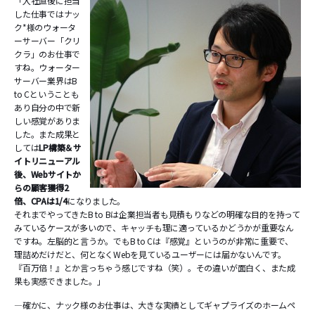
「入社直後に担当
した仕事ではナッ
ク*様のウォータ
ーサーバー「クリ
クラ」のお仕事で
すね。ウォーター
サーバー業界はB
to Cということも
あり自分の中で新
しい感覚がありま
した。また成果と
しては
LP構築＆サ
イトリニューアル
後、Webサイトか
らの顧客獲得2
倍、CPAは1/4
になりました。
それまでやってきたB to Bは企業担当者も見積もりなどの明確な目的を持って
みているケースが多いので、キャッチも理に適っているかどうかが重要なん
ですね。左脳的と言うか。でもB to Cは『感覚』というのが非常に重要で、
理詰めだけだと、何となくWebを見ているユーザーには届かないんです。
『百万倍！』とか言っちゃう感じですね（笑）。その違いが面白く、また成
果も実感できました。」
―確かに、ナック様のお仕事は、大きな実績としてギャプライズのホームペ