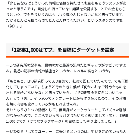
「少し昔ならばそういった情報に価値を持たせてお金をもらうシステムがあ
ったと思うんです。自分しか持っていない知識を公開することでお金をもら
うという。でもそういうのは今はもう違うんじゃないかなと思っています。
だからどんどん捨てるのでどんどん見てください、というスタンスですね
（笑）。」
「1記事1,000はてブ」を目標にターゲットを設定
―LPO研究所の記事も、最初の方と最近の記事だとギャップがすごいですよ
ね。最近の記事の情報の濃密さというか、レベルの高さというか。
「もともと、LPO研究所ってSEO目的で、社員で回していたんです。でも形骸
化してしまっていて。ちょうどそのときに僕が『何かこれまで貯めたものを
出せる場所がないかな』と思っていたら、『LPO研究所を使えばいいじゃ
ん』って（笑）。そう思ってテンプレートとかも作り替えたので、その時期
を境に内容も変わっているかもしれませんね。
それともうひとつの動機として、僕自身がマーケッターとしてバズった経験
がなかったので、ここらでいっちょバズりたいなと思いまして（笑）。1記事
1,000はてブ（はてなブックマーク）を目標にしてやり出しました。」
―いわゆる「はてブユーザー」に受けるというのは、狙いを定めていったん