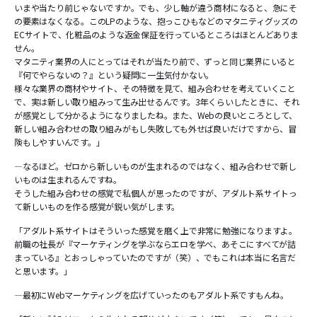
いまや当たり前じゃないですか。でも、少し軸が違う商材になると、急にそ
の要素はなくなる。このLPのような、抱っこひもなどのマタニティグッズの
ECサイトで、化粧品のような返金保証を行っているところはほとんどありま
せん。
マタニティ業界の人にとってはそれが当たり前で、ずっと同じ業界にいると
『何でやらないの？』という疑問に一生気付かない。
様々な業界の商材やサイト、その特徴を見て、組み合わせを考えていくこと
で、実は新しい取り組みって生み出せるんです。3年くらいしたときに、それ
が感覚として分かるようになりましたね。また、Webの良いところとして、
新しい組み合わせの取り組みがもし失敗しても外せば良いだけですから、冒
険もしやすいんです。」
―なるほど。ゼロから新しいものが生まれるのではなく、組み合わせで新し
いものは生まれるんですね。
そうした組み合わせの感覚で私個人が思ったのですが、アダルト系サイトっ
て新しいものを作る感覚が鋭い気がします。
「アダルト系サイトはそういった感覚を磨く上で非常に勉強になりますよ。
前職の社長が『マーケティングを学ぶならエロを学べ、あそこにすべてが詰
まっている』とおっしゃっていたのですが（笑）、でもこれは本当に名言だ
と思います。」
―最初にWebマーケティングを広げていったのもアダルト系ですもんね。