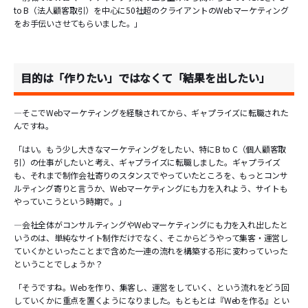
to B（法人顧客取引）を中心に50社超のクライアントのWebマーケティング
をお手伝いさせてもらいました。」
目的は「作りたい」ではなくて「結果を出したい」
―そこでWebマーケティングを経験されてから、ギャプライズに転職された
んですね。
「はい。もう少し大きなマーケティングをしたい、特にB to C（個人顧客取
引）の仕事がしたいと考え、ギャプライズに転職しました。ギャプライズ
も、それまで制作会社寄りのスタンスでやっていたところを、もっとコンサ
ルティング寄りと言うか、Webマーケティングにも力を入れよう、サイトも
やっていこうという時期で。」
―会社全体がコンサルティングやWebマーケティングにも力を入れ出したと
いうのは、単純なサイト制作だけでなく、そこからどうやって集客・運営し
ていくかといったことまで含めた一連の流れを構築する形に変わっていった
ということでしょうか？
「そうですね。Webを作り、集客し、運営をしていく、という流れをどう回
していくかに重点を置くようになりました。もともとは『Webを作る』とい