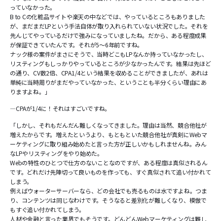
っていなかった。
B to Cの化粧品サイトや楽天の中などでは、やっているところもありました
が、まだまだLPという手法自体が取り入れられていない状況でした。それを
先んじてやっているだけで強みになっていましたね。だから、ある程度成果
が保証できていたんです。それが5～6年前ですね。
ナック様の案件がまさにそうで、当時どこもLPなんか持っていなかったし、
リスティングもしっかりやっているところが少なかったんです。結果は先ほど
の通り、CV数2倍、CPA1/4という結果を収めることができましたが、あれは
単純に当時周りがまだやっていなかった、ということも半分くらい理由にあ
りますよね。」
―CPAが1/4に！それはすごいですね。
「しかし、それもだんだん難しくなってきました。理由は当然、競合他社が
増えたからです。増えたというより、もともといた競合他社が真剣にWebマ
ーケティングに取り組み始めたと言った方が正しいかもしれませんね。みん
なLPやリスティングをやり始めた。
Webの特性のひとつで仕方のないことなのですが、ある程度は真似されるん
です。どれだけ先陣切って良いものを作っても、すぐ真似されて追い付かれて
しまう。
例えばウォーターサーバーなら、どの会社でも売るものは水ですよね。つま
り、コンテンツは同じなわけです。そうなると差別化が難しくなり、模倣で
もすぐ追い付かれてしまう。
人材や金融と言った業界でもそうです。どんどんWebマーケティングは難し