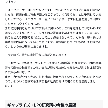
ですか？
「はてブユーザーはIT系が多いですし、さらにうちのブログに興味を持つと
したら、同業他社のWeb担当から広がっていくだろうな、とは予想していま
した。だから、はてブユーザー狙いというより、まず自社色を消して同業で
もシェアしやすくしました。
まとめ記事的なものははてブ受けが良いので、これを意識していないわけで
はないんですが、キュレーション的な要素はやめようとは考えていました。
他でも拾える情報であればここで出す必要はないので。だから、基本的には
実践的な内容になっていると思います。実体験に基づいたものだけを載せよ
う、というのが基礎にありますね。」
―なるほど。確かに実践的な内容だと思います！
「それから、1番のターゲットとして考えたのは自社の社員です。1番の同業
者って自社の社員ですから。彼らが読んでためになるものが書ければ必然的
に広がるのかな、と。
また、自分がやってきたことを社員に伝えきれていないという思いもあった
ので、そういう意味でもまず自社の社員に向けて書くことを意識しまし
た。」
ギャプライズ・LPO研究所の今後の展望