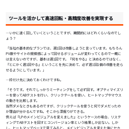
ツールを活かして高速回転・高精度改善を実現する
―いかに速く回していくということですが、期間的にはどれくらいなのでし
ょう？
「当社の基本的なプランでは、週1回は改善しようと言っています。もちろん
PV数やサイトの規模感によって回せるボリュームが変わってくるので一概に
は言えないのですが、基本は週1回です。『何をやる』と決めるのではなく、
『とにかく週1回やる』ということを先に決めて、必ず週1回1個の改善を走ら
せるようにしています。」
―枠だけ先に決めておくわけですね。
「そうです。それでしっかりミーティングをして必ず回す。オプティマイズリ
ーを使ってABテストを行い、クリックテールを使い、ヒートマップやマウス
の動きを比較します。
当然ダメなときもあるのですが、クリックテールを使うと何でダメだったの
か理由が分かるんですね。そこから深掘りができる。
例えば『LPのメインビジュアルを変えました』というケースの場合、リステ
ィングでABテストを回すとコンバージョン率という結果しか出ない。しか
し、ヒートマップベースで見てみると、メインビジュアルを変えた後にセカ