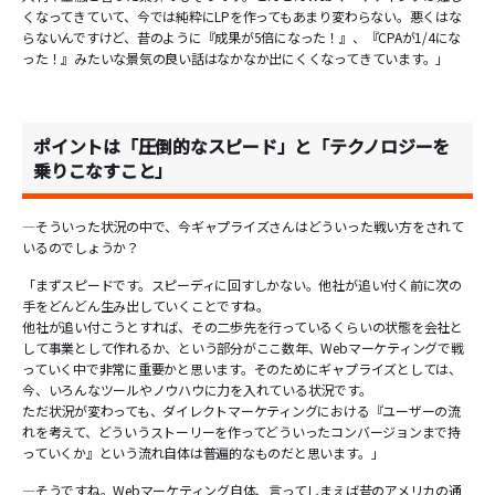
くなってきていて、今では純粋にLPを作ってもあまり変わらない。悪くはな
らないんですけど、昔のように『成果が5倍になった！』、『CPAが1/4にな
った！』みたいな景気の良い話はなかなか出にくくなってきています。」
ポイントは「圧倒的なスピード」と「テクノロジーを
乗りこなすこと」
―そういった状況の中で、今ギャプライズさんはどういった戦い方をされて
いるのでしょうか？
「まずスピードです。スピーディに回すしかない。他社が追い付く前に次の
手をどんどん生み出していくことですね。
他社が追い付こうとすれば、その二歩先を行っているくらいの状態を会社と
して事業として作れるか、という部分がここ数年、Webマーケティングで戦
っていく中で非常に重要かと思います。そのためにギャプライズとしては、
今、いろんなツールやノウハウに力を入れている状況です。
ただ状況が変わっても、ダイレクトマーケティングにおける『ユーザーの流
れを考えて、どういうストーリーを作ってどういったコンバージョンまで持
っていくか』という流れ自体は普遍的なものだと思います。」
―そうですね。Webマーケティング自体、言ってしまえば昔のアメリカの通