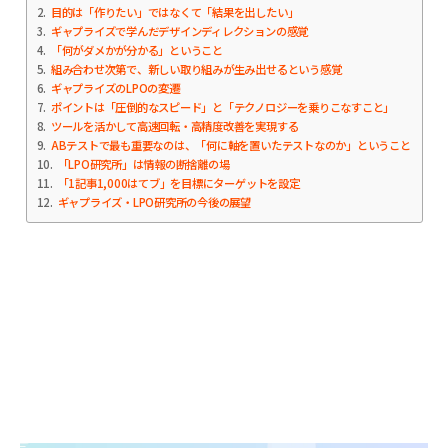
2
目的は「作りたい」ではなくて「結果を出したい」
3
ギャプライズで学んだデザインディレクションの感覚
4
「何がダメかが分かる」ということ
5
組み合わせ次第で、新しい取り組みが生み出せるという感覚
6
ギャプライズのLPOの変遷
7
ポイントは「圧倒的なスピード」と「テクノロジーを乗りこなすこと」
8
ツールを活かして高速回転・高精度改善を実現する
9
ABテストで最も重要なのは、「何に軸を置いたテストなのか」ということ
10
「LPO研究所」は情報の断捨離の場
11
「1記事1,000はてブ」を目標にターゲットを設定
12
ギャプライズ・LPO研究所の今後の展望