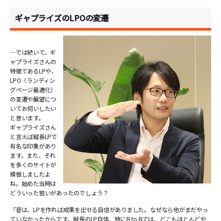
ギャプライズのLPOの変遷
―では続いて、ギ
ャプライズさんの
特徴であるLPや、
LPO（ランディン
グページ最適化）
の変遷や展望につ
いてお伺いしたい
と思います。
ギャプライズさん
と言えば縦長LPで
有名な印象があり
ます。また、それ
を多くのサイトが
模倣しましたよ
ね。始めた当時は
どういった狙いがあったのでしょう？
「昔は、LPを作れば成果を出せる自信がありました。なぜなら他がまだやっ
ていなかったからです。縦長のLP自体、特にB to Bでは、どこもほとんどや