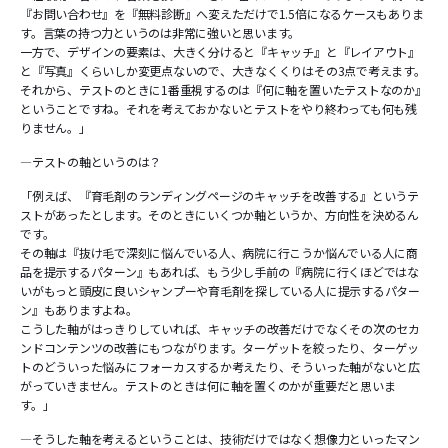
『お問い合わせ』を『無料診断』へ変えただけで1.5倍になるケースもありま
す。言葉の持つ力というのは非常に強いと思います。
一方で、デザインの要素は、大きく分けると『キャッチ』と『レイアウト』
と『写真』くらいしか変更点ないので、大きなくくりはその3点で考えます。
それから、テストのときに1番重視するのは『何に軸を置いたテストなのか』
ということですね。それを考えておかないとテストをやり終わっても何も残
りません。」
―テストの軸というのは？
「例えば、『育毛剤のランディングページのキャッチを改善する』というテ
ストがあったとします。そのときにいくつか軸というか、方向性を決めるん
です。
その軸は『抜け毛で深刻に悩んでいる人、病院に行こうか悩んでいる人に商
品を提示するパターン』もあれば、もう少し手前の『病院に行くほどではな
いがもっと頭皮に良いシャンプーや育毛剤を探している人に提示するパター
ン』もありますよね。
こうした軸がはっきりしていれば、キャッチの改善だけでなくその次のセカ
ンドコンテンツの改善にもつながります。ターゲットを絞ったり、ターゲッ
トのどういった悩みにフォーカスするか考えたり、そういった軸がないと広
がっていきません。テストのときは何に軸を置くのかが重要だと思いま
す。」
―そうした軸を考えるということは、技術だけではなく想像力といったマン