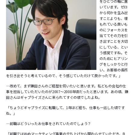
をひとつの軸に置
いています。ゼロ
から何かを生み出
すことよりも、埋
もれている良いも
のにフォーカスを
当ててその力を引
き出すことを大切
にしている、とい
う感覚ですね。そ
のためにヒアリン
グをしっかりと行
い、お客様の長所
を引き出そうと考えているので、そう感じていただけて良かったです。」
―改めて、まず鎌田さんのご経歴を伺いたいと思います。私どもの会社の仕
事を担当していただいたのが2007～2008年頃だったと思います。あの頃、鎌
田さんはギャプライズさんに来られてすぐの頃でしたよね。
「ちょうどギャプライズに転職して、1年ほど経ち、仕事も一巡した頃です
ね。」
―前職はどういったお仕事をされていたのでしょう？
「前職ではWebマーケティング事業の立ち上げから関わらせていただき、B