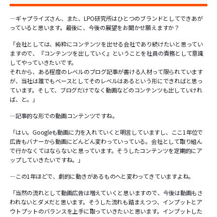
―ギャプライズさん、また、LPO研究所はひとつのブランドとしてできあが
っていると思います。最後に、今後の展望をお聞かせ願えますか？
「会社としては、純粋にコンテンツを出せる会社であり続けたいと思ってい
ますので、『コンテンツを出していく』ということを社員の責務として意識
してやっていきたいです。
それから、ある程度のレベルのブログ記事が書ける人材って限られています
が、当社は誰でもベースとしてそのレベルはあるという形にできればと思っ
ています。そして、ブログだけでなく動画などのコンテンツも出していけれ
ば、と。」
―記事的な形での動画コンテンツですね。
「はい。Googleも動画に力を入れていくと明言していますし、ここ1年位で
広告もバナーから動画にどんどん変わっていっている。会社として取り組ん
で行かなくてはならないと思っています。そうしたコンテンツを定期的にア
ップしていきたいですね。」
―この1年ほどで、劇的に動きがあるものへと変わってきていますよね。
「当然の流れとして動画広告は増えていくと思いますので、今後は動画もさ
われないとダメだと思います。そうした流れも踏まえつつ、インプットとア
ウトプットのバランスを上手に取っていきたいと思います。インプットした