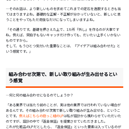
―そのお話は、より新しいものを求めてこれまでの定石を逸脱するときも当
てはまりますよね。基礎的な正解・不正解が分かっていないと、新しいと思
うことをやってもただ奇抜なだけになってしまいますよね。
「その通りです。基礎を押さえた上で、1カ所『外し』を作るのが大事です
ね。例えば、突拍子もないキャッチだけ作っても、だいたい上手くいかない
ものですから。
そして、もうひとつ気付いた重要なことは、『アイデアは組み合わせだ』と
いう感覚です。」
組み合わせ次第で、新しい取り組みが生み出せるとい
う感覚
―何と何の組み合わせになるのでしょうか？
「ある業界では当たり前のことが、実は他の業界では行われていない場合が
あるんです。その組み合わせ次第で新しい取り組みが生み出せる、というこ
とです。
例えばこちらの抱っこ紐のLP
は私が設計から携わらせていただいた
のですが、設計の中で『返金保証』を提案させていただきました。
これが化粧品のLPだとしたら、『返金保証』といった要素は入っているのが