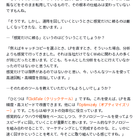
販などをそのまま転用しているもので、その根本の仕組みは変わっていない
ですもんね。
「そうです。しかし、運用を回していくというときに感覚だけに頼るのは厳
しくなってきたな、と思います。」
―「感覚だけに頼る」というのはどういうことでしょうか？
「例えばキャッチコピーを選ぶとき、LPを直すとき、そういった場合、分析
よりも感覚で行ってきました。それは当社だけでなくWebに関わる人の多く
が同じだったと思います。どこも、ちゃんとした分析をもとに行えていなか
ったのではないかと思うんです。
感覚だけでは限界があるのではないかと思い、今、いろんなツールを使って
高速回転・高精度を目指しています。」
―そのためのツールを教えていただいてもよろしいでしょうか？
「ひとつは『
ClickTale（クリックテール）
』ですね。これを使えば、LPを高
精度・高スピードで改善できます。他には『
Optimizely（オプティマイズリ
ー）
』です。こちらはABテストの効率化に役立っています。
感覚的なノウハウや経験をベースにしつつ、テクノロジーツールを使ってより
スピーディに回していくことが重要だと思います。ツール的なテクノロジー
を組み合わせることで、マーケティングとして完成するのかな、と。いかに
速く回すかということを考えて、今そこに取り組んでいる感じですね。」