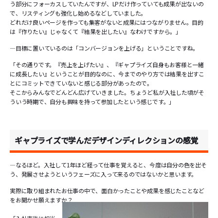
う部分にフォーカスしていたんですが、LPだけ作っていても成果が出ないの
で、リスティングも強化し始めるなどしていました。
どれだけ良いページを作っても集客がないと成果にはつながりません。目的
は『作りたい』じゃなくて『結果を出したい』なわけですから。」
―目標に置いているのは「コンバージョンを上げる」ということですね。
「その通りです。『売上を上げたい』、『ギャプライズ自身もお客様と一緒
に成長したい』ということが目的なのに、今までのやり方では結果を出すこ
とにコミットできていないと感じる部分があったので。
そこからみんなでどんどん広げていきました。ちょうど私が入社した頃がそ
ういう時期で、自分も興味を持って参加したという感じです。」
ギャプライズで学んだデザインディレクションの感覚
―なるほど。入社して1年ほど経って仕事を覚えると、今度は自分の色を出そ
う、発展させようというフェーズに入って来るのではないかと思います。
実際に取り組まれたお仕事の中で、面白かったことや成果を感じたことなど
をお聞かせ願えますか？