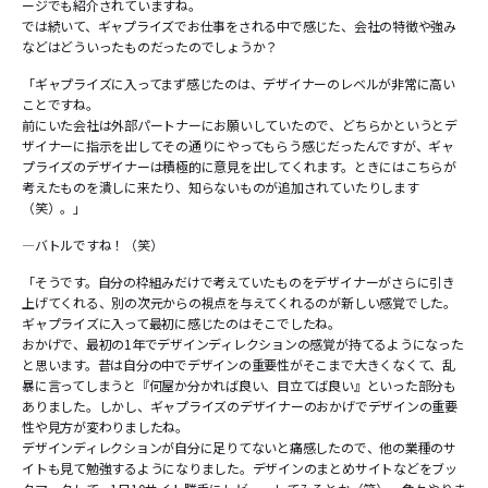
ージでも紹介されていますね。
では続いて、ギャプライズでお仕事をされる中で感じた、会社の特徴や強み
などはどういったものだったのでしょうか？
「ギャプライズに入ってまず感じたのは、デザイナーのレベルが非常に高い
ことですね。
前にいた会社は外部パートナーにお願いしていたので、どちらかというとデ
ザイナーに指示を出してその通りにやってもらう感じだったんですが、ギャ
プライズのデザイナーは積極的に意見を出してくれます。ときにはこちらが
考えたものを潰しに来たり、知らないものが追加されていたりします
（笑）。」
―バトルですね！（笑）
「そうです。自分の枠組みだけで考えていたものをデザイナーがさらに引き
上げてくれる、別の次元からの視点を与えてくれるのが新しい感覚でした。
ギャプライズに入って最初に感じたのはそこでしたね。
おかげで、最初の1年でデザインディレクションの感覚が持てるようになった
と思います。昔は自分の中でデザインの重要性がそこまで大きくなくて、乱
暴に言ってしまうと『何屋か分かれば良い、目立てば良い』といった部分も
ありました。しかし、ギャプライズのデザイナーのおかげでデザインの重要
性や見方が変わりましたね。
デザインディレクションが自分に足りてないと痛感したので、他の業種のサ
イトも見て勉強するようになりました。デザインのまとめサイトなどをブッ