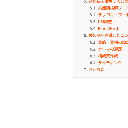
5
共起語を活用するた
5.1
共起語検索ツー
5.2
ラッコキーワー
5.3
LSI調査
5.4
Find Word
6
共起語を意識したコ
6.1
目的・目標の設
6.2
テーマの選定
6.3
構成案作成
6.4
ライティング
7
おわりに