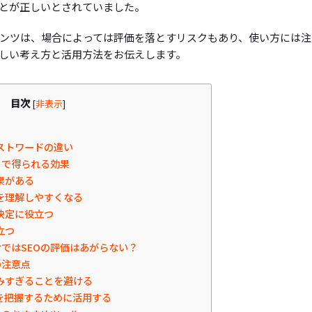
ことが正しいとされていました。
ンツは、場合によっては評価を落とすリスクもあり、使い方には注
しい考え方と活用方法をお伝えします。
目次
[
非表示
]
ストワードの違い
とで得られる効果
果がある
を理解しやすくなる
決定に役立つ
立つ
ではSEOの評価はあがらない？
の注意点
みすぎることを避ける
を把握するために活用する