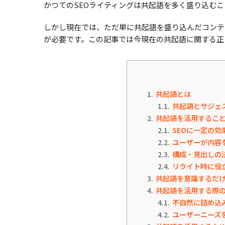
かつてのSEOライティングは共起語を多く盛り込む
しかし現在では、ただ単に共起語を盛り込んだコンテ
が必要です。この記事では今現在の共起語に関する正
1
共起語とは
1.1
共起語とサジェ
2
共起語を活用するこ
2.1
SEOに一定の効
2.2
ユーザーが内容
2.3
構成・見出しの
2.4
リライト時に役
3
共起語を意識するだけ
4
共起語を活用する際
4.1
不自然に詰め込
4.2
ユーザーニーズ