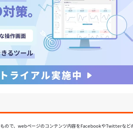
とったもので、webページのコンテンツ内容をFacebookやTwitterなど