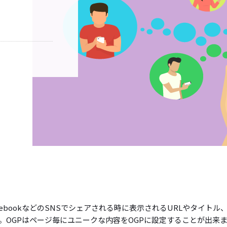
erやFacebookなどのSNSでシェアされる時に表示されるURLやタイトル
。OGPはページ毎にユニークな内容をOGPに設定することが出来