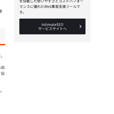
を搭載した使いやすさとコストパフォー
マンスに優れたWeb集客支援ツールで
際
す。
。
IntimateSEO
サービスサイトへ
す。
も出
に伝
す。