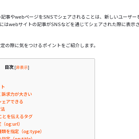
の記事やwebページをSNSでシェアされることは、新しいユーザー
にはwebサイトの記事がSNSなどを通じてシェアされた際に表示
設定の際に気をつけるポイントをご紹介します。
目次
[
非表示
]
ット
く訴求力が大きい
シェアできる
方法
ことを伝えるタグ
og:url）
を指定（og:type）
定（og:title）