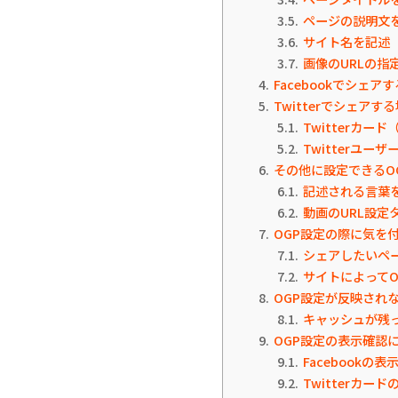
3.5
ページの説明文を指定
3.6
サイト名を記述（og
3.7
画像のURLの指定（
4
Facebookでシェア
5
Twitterでシェアす
5.1
Twitterカード（T
5.2
Twitterユーザー名
6
その他に設定できるO
6.1
記述される言葉を設
6.2
動画のURL設定タグ（
7
OGP設定の際に気を
7.1
シェアしたいペ
7.2
サイトによってO
8
OGP設定が反映され
8.1
キャッシュが残
9
OGP設定の表示確認
9.1
Facebook
9.2
Twitterカー