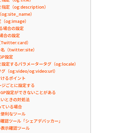
（og:description）
:site_name）
og:image）
する場合の設定
る場合の設定
witter:card）
（twitter:site）
GP設定
定するパラメータータグ（og:locale）
og:video/og:video:url）
付けるポイント
ージごとに設定する
GP設定ができないことがある
ないときの対処法
っている場合
に便利なツール
の表示確認ツール「シェアデバッカー」
ドの表示確認ツール