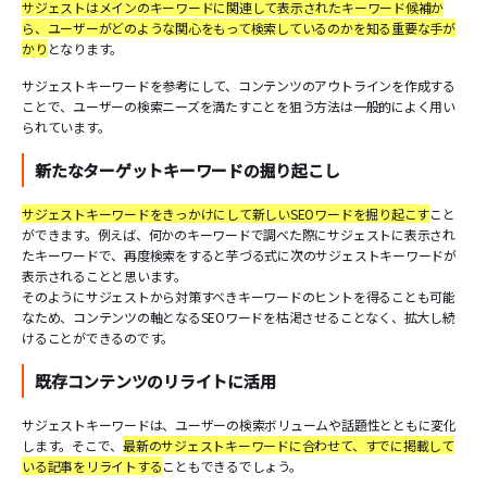
サジェストはメインのキーワードに関連して表示されたキーワード候補か
ら、ユーザーがどのような関心をもって検索しているのかを知る重要な手が
かり
となります。
サジェストキーワードを参考にして、コンテンツのアウトラインを作成する
ことで、ユーザーの検索ニーズを満たすことを狙う方法は一般的によく用い
られています。
新たなターゲットキーワードの掘り起こし
サジェストキーワードをきっかけにして新しいSEOワードを掘り起こす
こと
ができます。例えば、何かのキーワードで調べた際にサジェストに表示され
たキーワードで、再度検索をすると芋づる式に次のサジェストキーワードが
表示されることと思います。
そのようにサジェストから対策すべきキーワードのヒントを得ることも可能
なため、コンテンツの軸となるSEOワードを枯渇させることなく、拡大し続
けることができるのです。
既存コンテンツのリライトに活用
サジェストキーワードは、ユーザーの検索ボリュームや話題性とともに変化
します。そこで、
最新のサジェストキーワードに合わせて、すでに掲載して
いる記事をリライトする
こともできるでしょう。