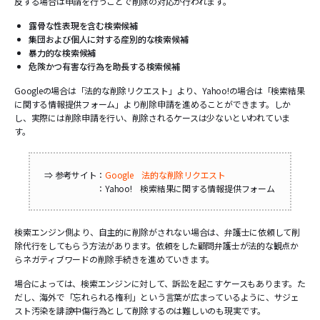
反する場合は申請を行うことで削除の対応が行われます。
露骨な性表現を含む検索候補
集団および個人に対する産別的な検索候補
暴力的な検索候補
危険かつ有害な行為を助長する検索候補
Googleの場合は「法的な削除リクエスト」より、Yahoo!の場合は「検索結果
に関する情報提供フォーム」より削除申請を進めることができます。しか
し、実際には削除申請を行い、削除されるケースは少ないといわれていま
す。
⇒ 参考サイト：
Google 法的な削除リクエスト
：Yahoo! 検索結果に関する情報提供フォーム
検索エンジン側より、自主的に削除がされない場合は、弁護士に依頼して削
除代行をしてもらう方法があります。依頼をした顧問弁護士が法的な観点か
らネガティブワードの削除手続きを進めていきます。
場合によっては、検索エンジンに対して、訴訟を起こすケースもあります。た
だし、海外で「忘れられる権利」という言葉が広まっているように、サジェ
スト汚染を誹謗中傷行為として削除するのは難しいのも現実です。