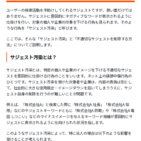
ユーザーの検索活動を手助けしてくれるサジェストですが、良い面だけでは
ありません。サジェストに意図的にネガティブなワードが表示されるように
仕掛けを行い、対象の個人や企業の印象を下げる行為も見られます。そのよ
うな行為を「サジェスト汚染」と呼びます。
ここでは、そんな「サジェスト汚染」と「不適切なサジェストを削除する方
法」についてご説明します。
サジェスト汚染とは？
サジェスト汚染とは、特定の個人や企業のイメージを下げる不適切なサジェ
ストを意図的に仕掛ける行為のことをいいます。ネット上の誹謗中傷行為の
ひとつです。サジェスト汚染を受けた対象者や企業は、内容の真偽は別とし
て、社会的に大きな信用損出・イメージダウンを招いてしまううえに、サジ
ェスト自身の削除を行うのが難しいことが問題です。
例えば、「株式会社A」と検索した際に「株式会社A 社長」「株式会社A 採
用」などのサジェストキーワードともに「株式会社A 詐欺」や「株式会社A 電
話 しつこい」などのマイナスイメージを与えるキーワード候補が意図的にサ
ジェストに表示されるように仕向けられた状況を指します。
このようなサジェスト汚染によって、特に法人の場合は以下のような影響を
受けることが考えられます。