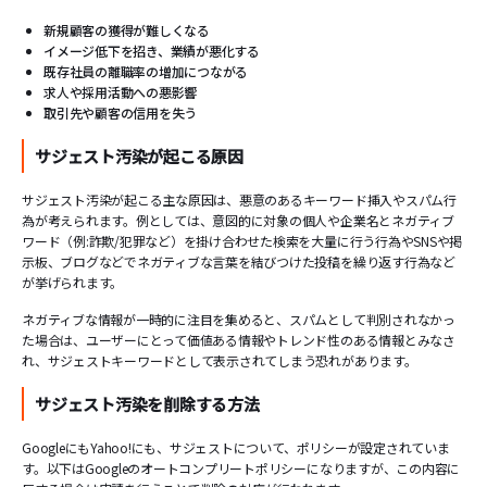
新規顧客の獲得が難しくなる
イメージ低下を招き、業績が悪化する
既存社員の離職率の増加につながる
求人や採用活動への悪影響
取引先や顧客の信用を失う
サジェスト汚染が起こる原因
サジェスト汚染が起こる主な原因は、悪意のあるキーワード挿入やスパム行
為が考えられます。例としては、意図的に対象の個人や企業名とネガティブ
ワード（例:詐欺/犯罪など）を掛け合わせた検索を大量に行う行為やSNSや掲
示板、ブログなどでネガティブな言葉を結びつけた投稿を繰り返す行為など
が挙げられます。
ネガティブな情報が一時的に注目を集めると、スパムとして判別されなかっ
た場合は、ユーザーにとって価値ある情報やトレンド性のある情報とみなさ
れ、サジェストキーワードとして表示されてしまう恐れがあります。
サジェスト汚染を削除する方法
GoogleにもYahoo!にも、サジェストについて、ポリシーが設定されていま
す。以下はGoogleのオートコンプリートポリシーになりますが、この内容に