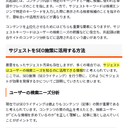
共起語とは、コンテンツ内部で特定のキーワードと一緒に頻繁に使われる単
語やフレーズのことを指します。一方で、サジェストキーワードは検索エン
ジンで特定のキーワードを入力した際に表示される検索候補のことを指すの
で、意味合いや活用方法などが異なります。
コンテンツを上位化させるためにはどちらも重要な要素になりますが、サジ
ェストキーワードはユーザーの検索ニーズの把握などに役立ち、共起語は競
合サイトのコンテンツ分析などに活用されるという違いがあります。
サジェストをSEO施策に活用する方法
悪意をもったサジェスト汚染も存在しますが、多くの場合では、
サジェスト
はユーザーの検索ニーズを知るのに活用できる情報
だと考えられています。
ここでは、SEO施策（SEOライティング）を行う際に、どのようにサジェス
トが効果を発揮するかについてご説明していきたいと思います。
ユーザーの検索ニーズ分析
現在ではSEOライティングは数よりもコンテンツ（記事）の質が重要である
と考えられています。コンテンツの質の向上を考えたとき、検索ユーザー
が”どんな情報を求めているのか”を正しく理解し、記事に落とし込んでいく
ことがポイントです。