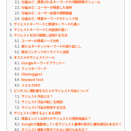
2.1
仕組み①：検索されるキーワードの月間検索ボリューム
2.2
仕組み②：ユーザーが検索した場所
2.3
仕組み③：ユーザー自身の検索履歴
2.4
仕組み④：検索キーワードのトレンド性
3
サジェストキーワードと関連キーワードの違い
4
サジェストキーワードと共起語の違い
5
サジェストをSEO施策に活用する方法
5.1
ユーザーの検索ニーズ分析
5.2
新たなターゲットキーワードの掘り起こし
5.3
既存コンテンツのリライトに活用
6
オススメのサジェストツール
6.1
Googleキーワードプランナー
6.2
ラッコキーワード
6.3
Ubersuggest
6.4
Keyword Tool
6.5
ミエルカSEO
7
ビジネスに悪影響をもたらすサジェスト汚染について
7.1
サジェスト汚染とは？
7.2
サジェスト汚染が起こる原因
7.3
サジェスト汚染を削除する方法
8
サジェストに関するよくある質問
8.1
検索エンジン以外でのサジェストの使用場面は？
8.2
Googleが重要視しているサジェスト基準の表示に優先順位はあるの？
8.3
サジェスト機能が表示されない場合もあるの？