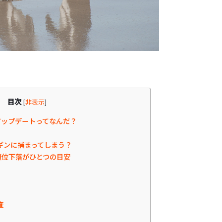
目次
[
非表示
]
ップデートってなんだ？
ギンに捕まってしまう？
順位下落がひとつの目安
査