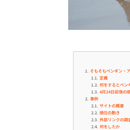
1
そもそもペンギン・ア
1.1
定義
1.2
何をするとペン
1.3
4月24日前後の
2
事例
2.1
サイトの概要
2.2
順位の動き
2.3
外部リンクの調
2.4
何をしたか