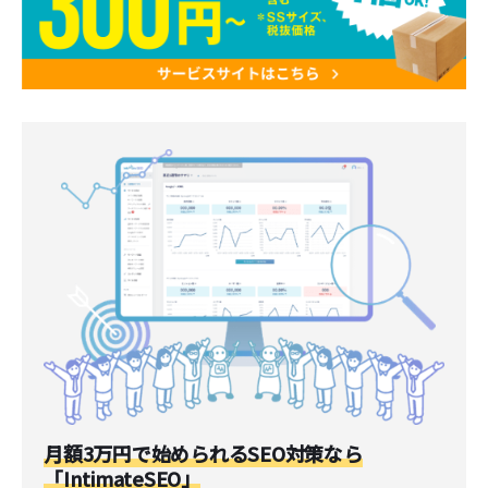
月額3万円で始められるSEO対策なら
「IntimateSEO」