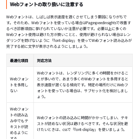
Webフォントの取り扱いに注意する
Webフォントは、しばしば表示速度を遅くさせてしまう要因になりがちで
す。そのため、Webフォントを使っている場合はPagespeedinsightsで改善す
るべき診断項目に挙げられていないか注意が必要です。必要以上に多くの
Webフォント使用は避けた方が良いことと、使用が避けられない場合はレン
ダリングを妨げないように「font-display」を使ってWebフォント読み込みが
完了する前に文字が表示されるようにしましょう。
最適化項目
対応方法
Webフォントは、レンダリングに多くの時間をかけるこ
Webフォン
とが多いので、あまり多くのWebフォントを多用すると
トを多用し
表示速度が遅くなる傾向です。特定の場所だけにWebフ
ない
ォントを使っている場合は、サブセット化を検討しまし
ょう。
Webフォン
トの読み込
Webフォントの読み込みに時間がかかってしまい、テキ
み中でもテ
ストが読めない状況は避けるべきです。そんな状況を避
キストが読
けたいときは、cssで「font-display」を使いましょう。
めるように
する