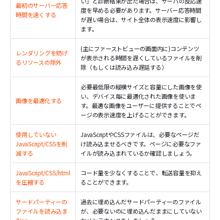
い」と診断結果が出た場合は、サーバの反応速
最初のサーバー応答
度を早める必要があります。サーバー応答時間
時間を速くする
が遅い場合は、サイト全体の表示速度に影響し
ます。
(主にファーストビューの画面内に)コンテンツ
レンダリングを妨げ
が表示される時間を遅くしているファイルを削
るリソースの除外
除（もしくは読み込み遅延する）
必要最低限の縦横サイズと容量にした画像を使
い、デバイス毎に最適化された画像を使いま
画像を最適化する
す。最適な画像をユーザーに提供することでペ
ージの表示速度を上げることができます。
使用していない
JavaScriptやCSSファイルは、必要なページだ
JavaScript/CSSを削
け読み込ませるべきです。ページに必要なファ
減する
イルが読み込まれているか確認しましょう。
JavaScript/CSS/html
コード量を少なくすることで、転送容量を抑え
を圧縮する
ることができます。
サードパーティーの
過去に埋め込んだサードパーティーのファイル
ファイルを読み込ま
が、必要ないのに埋め込んだままにしていない