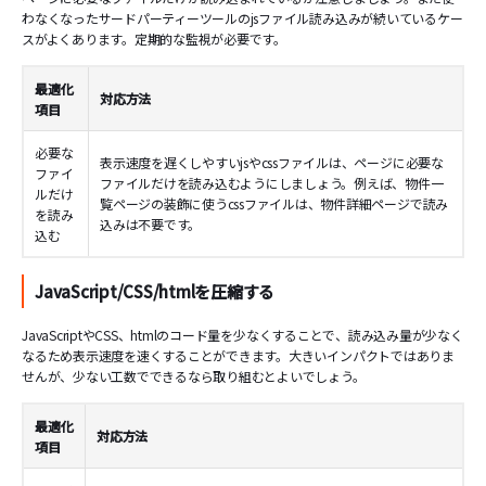
わなくなったサードパーティーツールのjsファイル読み込みが続いているケー
スがよくあります。定期的な監視が必要です。
最適化
対応方法
項目
必要な
表示速度を遅くしやすいjsやcssファイルは、ページに必要な
ファイ
ファイルだけを読み込むようにしましょう。例えば、物件一
ルだけ
覧ページの装飾に使うcssファイルは、物件詳細ページで読み
を読み
込みは不要です。
込む
JavaScript/CSS/htmlを圧縮する
JavaScriptやCSS、htmlのコード量を少なくすることで、読み込み量が少なく
なるため表示速度を速くすることができます。大きいインパクトではありま
せんが、少ない工数でできるなら取り組むとよいでしょう。
最適化
対応方法
項目