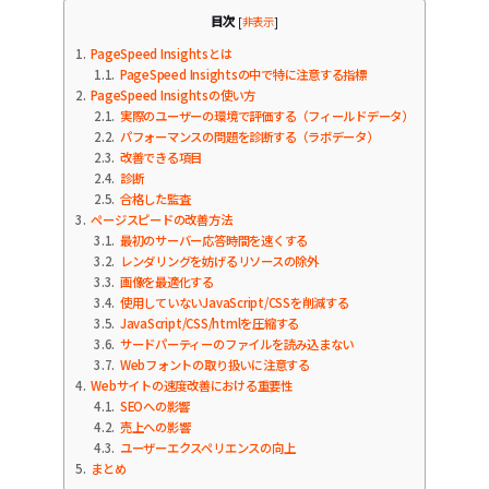
目次
[
非表示
]
1
PageSpeed Insightsとは
1.1
PageSpeed Insightsの中で特に注意する指標
2
PageSpeed Insightsの使い方
2.1
実際のユーザーの環境で評価する（フィールドデータ）
2.2
パフォーマンスの問題を診断する（ラボデータ）
2.3
改善できる項目
2.4
診断
2.5
合格した監査
3
ページスピードの改善方法
3.1
最初のサーバー応答時間を速くする
3.2
レンダリングを妨げるリソースの除外
3.3
画像を最適化する
3.4
使用していないJavaScript/CSSを削減する
3.5
JavaScript/CSS/htmlを圧縮する
3.6
サードパーティーのファイルを読み込まない
3.7
Webフォントの取り扱いに注意する
4
Webサイトの速度改善における重要性
4.1
SEOへの影響
4.2
売上への影響
4.3
ユーザーエクスペリエンスの向上
5
まとめ