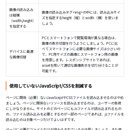
画像の読み込み
画像の読み込みタグ<img>の中には、読み込みサイ
は縦横
ズを指定するheight（縦）とwidth（横）を使いま
（width,height）
しょう。
を指定する
PCとスマートフォンで閲覧環境が異なる場合は、
画像の表示切替を行うようにしましょう。PCに比
べてスマートフォンに必要な画像サイズは小さいの
デバイスに最適
で、PC用サイズの画像とスマートフォン用の画像
な画像切替
を用意します。レスポンシブサイトであれば、
srcsetを用いて適切な画像表示を切り分けることが
可能です。
使用していないJavaScript/CSSを削減する
ページに関係（必要）ないJavaScriptやCSSファイルを読み込ませるのはやめ
ましょう。ページに関係ないリソースを読み込ませるのは、ユーザーの負荷
にしかなりません。サイトのどのページにもJsファイルが読み込まれるもの
の、ファイル読み込みを必要とするのが一部のページであれば、jsファイルを
読み込むのは対象ページだけでよいはずです。
ページに必要なファイルだけが読み込まれているか注意しましょう。また使