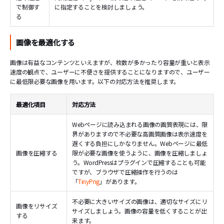
で制御す
に指定することを検討しましょう。
る
画像を最適化する
画像は有益なコンテンツといえますが、枚数が多かったり容量が重いと表示
速度の観点で、ユーザーに不便さを提供することになりますので、ユーザー
に最低限必要な画像を用います。以下の対応方法を推奨します。
最適化項目
対応方法
Webページに読み込まれる画像の画質表現には、限
界がありますので不必要な高画質画像は表示速度を
遅くする負担にしかなりません。Webページに最低
画像を圧縮する
限が必要な画像を使うように、画像を圧縮しましょ
う。WordPressはプラグインで圧縮することも可能
ですが、ブラウザで圧縮操作を行うのは
「
TinyPng
」があります。
不必要に大きいサイズの画像は、適切なサイズにリ
画像をリサイズ
サイズしましょう。画像の容量を低くすることが出
する
来ます。