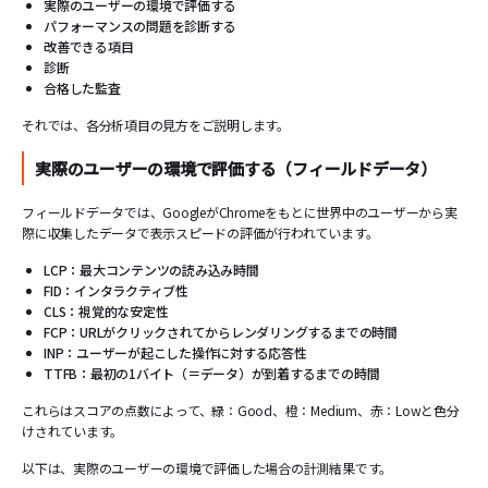
実際のユーザーの環境で評価する
パフォーマンスの問題を診断する
改善できる項目
診断
合格した監査
それでは、各分析項目の見方をご説明します。
実際のユーザーの環境で評価する（フィールドデータ）
フィールドデータでは、GoogleがChromeをもとに世界中のユーザーから実
際に収集したデータで表示スピードの評価が行われています。
LCP：最大コンテンツの読み込み時間
FID：インタラクティブ性
CLS：視覚的な安定性
FCP：URLがクリックされてからレンダリングするまでの時間
INP：ユーザーが起こした操作に対する応答性
TTFB：最初の1バイト（＝データ）が到着するまでの時間
これらはスコアの点数によって、緑：Good、橙：Medium、赤：Lowと色分
けされています。
以下は、実際のユーザーの環境で評価した場合の計測結果です。