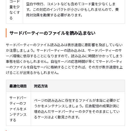
コード
空白や改行、コメントなども含めてコード量を少なくしま
量を少
す。この対応のインパクトが小さいかもしれませんので、費
なくす
用対効果を勘案する必要があります。
る
サードパーティーのファイルを読み込まない
サードパーティーのファイル読み込みは表示速度に悪影響を及ぼしていない
か注意しましょう。サードパーティーの読み込みは、サードパーティーのサ
ーバ環境に依存することになりますので、読み込みに時間がかかってしまう
事態を招くかもしれません。自社サーバの応答時間が早くてサードパーティ
ーのファイルを自社サーバに格納することできれば、その方が表示速度を上
げることが出来るかもしれません。
最適化項目
対応方法
サードパー
ページの読み込みに存在するファイルが本当に必要かど
ティーのフ
うかをメンテナンスしましょう。広告配信の成果計測に
ァイルをメ
埋め込んだサードパーティーのタグをそのままにしてい
ンテナンス
るケースはよく散見されます。
する