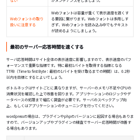
ない
かメンテナンスをしましょう。
Webフォントは容量が重くて表示速度を遅くす
Webフォントの取り
る要因に繋がります。Webフォントは多用しす
扱いに注意する
ぎず、Webフォントを読み込み中でもテキスト
が読めるようにしましょう。
最初のサーバー応答時間を速くする
サーバ応答時間はサイト全体の表示速度に影響しますので、表示速度のパフ
ォーマンスで重要な指標です。特に最初1バイトを取得する指標となる
TTFB（Time to first Byte：最初の1バイトを受け取るまでの時間）は、0.2秒
以内を目標とするとよいでしょう。
ボトルネックはサイトごとに異なりますが、サーバーのメモリ不足やCPUの
消費状況を確認した上で改善を図ります。アプリケーションのロジックやデ
ータベースの処理まで幅広く調査が必要です。サーバのスペックアップ向
上、もしくはアプリケーションのチューニングを行ってください。
wordpressの場合は、プラグインやphpのバージョンに起因する場合もありま
すので、バージョンアップやプラグインの精査でサーバー応答時間が改善す
る場合もあります。