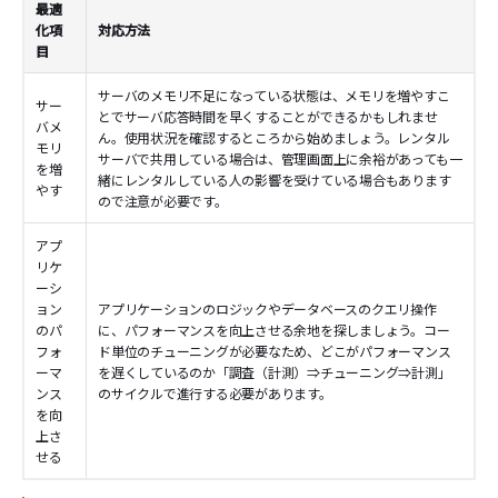
最適
化項
対応方法
目
サーバのメモリ不足になっている状態は、メモリを増やすこ
サー
とでサーバ応答時間を早くすることができるかもしれませ
バメ
ん。使用状況を確認するところから始めましょう。レンタル
モリ
サーバで共用している場合は、管理画面上に余裕があっても一
を増
緒にレンタルしている人の影響を受けている場合もあります
やす
ので注意が必要です。
アプ
リケ
ーシ
ョン
アプリケーションのロジックやデータベースのクエリ操作
のパ
に、パフォーマンスを向上させる余地を探しましょう。コー
フォ
ド単位のチューニングが必要なため、どこがパフォーマンス
ーマ
を遅くしているのか「調査（計測）⇒チューニング⇒計測」
ンス
のサイクルで進行する必要があります。
を向
上さ
せる