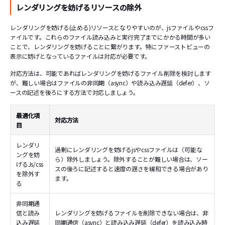
レンダリングを妨げるリソースの除外
レンダリングを妨げる(止める)リソースとなりやすいのが、jsファイルやcssフ
ァイルです。これらのファイル読み込みと実行完了までにかかる時間が多い
ことで、レンダリングを妨げることに繋がります。特にファーストビューの
表示に妨げとなっているファイルは対応が必要です。
対応方法は、可能であればレンダリングを妨げるファイル削除を検討します
が、難しい場合はファイルの非同期（async）や読み込み遅延（defer）、ソ
ースの記述を後ろにする方法で対応しましょう。
最適化項
対応方法
目
レンダリ
過剰にレンダリングを妨げるjsやcssファイルは（可能な
ングを妨
ら）除外しましょう。除外することが難しい場合は、ソー
げるJs/css
スの後ろに記述すると速度の遅さを緩和できる場合があり
を除外す
ます。
る
非同期通
信と読み
レンダリングを妨げるファイルを削除できない場合は、非
込み遅延
同期通信（async）と読み込み遅延（defer）を読み込み時