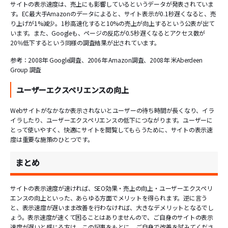
サイトの表示速度は、売上にも影響しているというデータが発表されていま
す。EC最大手Amazonのデータによると、サイト表示が0.1秒遅くなると、売
り上げが1%減少。1秒高速化すると10%の売上が向上するという公表が出て
います。また、Googleも、ページの反応が0.5秒遅くなるとアクセス数が
20％低下するという同様の調査結果が出されています。
参考：2008年 Google調査、2006年 Amazon調査、2008年 米Aberdeen
Group 調査
ユーザーエクスペリエンスの向上
Webサイトがなかなか表示されないとユーザーの待ち時間が長くなり、イラ
イラしたり、ユーザーエクスペリエンスの低下につながります。ユーザーに
とって使いやすく、快適にサイトを閲覧してもらうために、サイトの表示速
度は重要な施策のひとつです。
まとめ
サイトの表示速度が速ければ、SEO効果・売上の向上・ユーザーエクスペリ
エンスの向上といった、あらゆる方面でメリットを得られます。逆に言う
と、表示速度が遅いまま改善を行わなければ、大きなデメリットとなるでし
ょう。表示速度が速くて困ることはありませんので、ご自身のサイトの表示
速度が遅いと感じる方は、この記事をもとに、ご自身で改善を試みてくださ