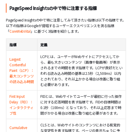
PageSpeed Insightsの中で特に注意する指標
PageSpeed Insightsの中で特に注意してみて頂きたい指標は以下の指標です。
以下の指標はGoogleが提唱するユーザーエクスペリエンスを測る指標
「
CoreWebVital
」に基づく3指標を紹介します。
指標
定義
LCPとは、ユーザーがWebサイトにアクセスしてか
Largest
ら、最も大きいコンテンツ（画像や動画等）が表示
Contentful
されるまでの時間を表す指標です。LCPが良好だとい
Paint（LCP）：
われる読み込み時間の基準は2.5秒（2,500ms）以内
最大コンテンツ
とされており、それ以上かかる場合は改善に取り組
の読み込み時間
む必要があります。
First Input
FIDとは、Webサイトでユーザーが最初に行った操作
Delay（FID）：
に対する応答時間を表す指標です。FIDの目標時間は
インタラクティ
0.1秒（100ms）となっており、それ以上応答まで時
ブ性
間がかかる場合は改善に取り組む必要があります。
CLS とは、Webサイトのコンテンツにおける視覚的
Cumulative
な安定性を表す指標です。ページの表示ちゅうに予