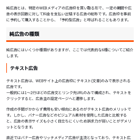
純広告とは、特定のWEBメディアの広告枠を買い取る形で、一定の期間や広
告の表示回数に対して料金を支払い出稿する広告の総称です。広告枠を事前
に予約して購入することから、「予約型広告」と呼ばれることもあります。
純広告の種類
純広告にはいくつか種類がありますが、ここでは代表的な6種についてご紹介
します。
テキスト広告
テキスト広告は、WEBサイト上の広告枠にテキスト(文章)のみで表示される
広告です。
一般的には1～2行ほどの広告文とリンク先URLのみで構成され、テキストを
クリックすると、広告主の設定ページへと遷移します。
作成の手間がかからず費用も安い傾向にあるのがテキスト広告のメリットで
す。しかし、バナー広告などのビジュアル素材を使用した広告と比較する
と、広告の表示サイズも小さく目立ちにくいため訴求力が弱いことがデメリ
ットとなります。
直近ではバナー広告やリッチメディア広告が主流となっており、テキスト広