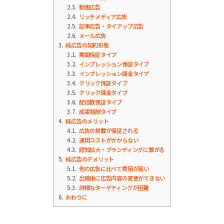
2.3
動画広告
2.4
リッチメディア広告
2.5
記事広告・タイアップ広告
2.6
メール広告
3
純広告の契約形態
3.1
期間保証タイプ
3.2
インプレッション保証タイプ
3.3
インプレッション課金タイプ
3.4
クリック保証タイプ
3.5
クリック課金タイプ
3.6
配信数保証タイプ
3.7
成果報酬タイプ
4
純広告のメリット
4.1
広告の掲載が保証される
4.2
運用コストがかからない
4.3
認知拡大・ブランディングに繋がる
5
純広告のデメリット
5.1
他の広告に比べて費用が高い
5.2
出稿後に広告内容の変更ができない
5.3
詳細なターゲティングが困難
6
おわりに