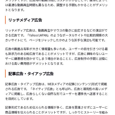
は最適な動画再生時間も異なるため、調整する手間もかかることがデメリッ
トとなります。
リッチメディア広告
リッチメディア広告は、動画再生やマウスの動きに反応するなどの演出がで
きる広告です。「Yahoo!JAPAN」のようなポータルサイトや比較的規模の大
きいサイトにて、ページをジャックしたかのような派手な演出も可能です。
広告の画面占有率が大きく情報量も多いため、ユーザーの目を引きつける最
も訴求力のある純広告であることがメリットですが、広告に興味のないユー
ザーに嫌悪感を抱かせてしまう場合があることと、広告制作の手間と出稿に
おける高い費用感がデメリットとなります。
記事広告・タイアップ広告
記事広告・タイアップ広告は、WEBメディアの記事(コンテンツ)形式で掲載
される広告です。「ネイティブ広告」とも呼ばれ、広告と親和性の高いメデ
ィアに掲載し、広告らしくない自然な形でユーザーを遷移先へ送客すること
を目的としています。
記事形式であるため伝えられる情報が多く、広告を意識させずにユーザーに
商品情報を伝えられることがメリットですが、しっかりとストーリーを組み