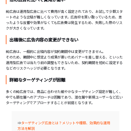
純広告は運用型広告に比べて費用が高く設定されており、お試しで少額スタ
ートのような出稿が難しくなっています。広告枠を買い取っているため、思
ったような反響や効果がなくても広告費は発生するため、失敗した際のリス
クが大きくなっています。
出稿後に広告内容の変更ができない
純広告は、一般的に出稿内容が契約期間中は変更ができません。
そのため、期間中に想定より成果が悪いためバナーを差し替える、といった
運用型広告では当たり前の調整もできないため、契約期間を短めに設定する
などのリスクヘッジが必要となります。
詳細なターゲティングが困難
多くの純広告では、商品に合わせた細やかなターゲティング設定が難しく、
中でも顕在層へのアプローチは困難であり、潜在層や新規ユーザーなど広い
ターゲティングでアプローチすることが前提となります。
⇒
ターゲティング広告とは？メリットや種類、効果的な運用
方法を解説