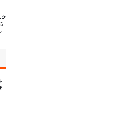
しか
指
し
い
ま