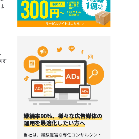
りま
、
信す
継続率90％、様々な広告媒体の
運用を最適化したい方へ
当社は、経験豊富な専任コンサルタント