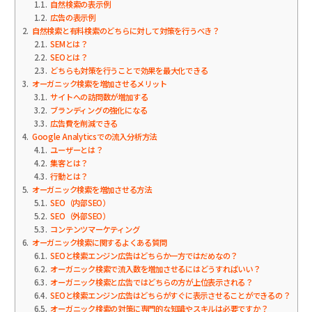
1.1
自然検索の表示例
1.2
広告の表示例
2
自然検索と有料検索のどちらに対して対策を行うべき？
2.1
SEMとは？
2.2
SEOとは？
2.3
どちらも対策を行うことで効果を最大化できる
3
オーガニック検索を増加させるメリット
3.1
サイトへの訪問数が増加する
3.2
ブランディングの強化になる
3.3
広告費を削減できる
4
Google Analyticsでの流入分析方法
4.1
ユーザーとは？
4.2
集客とは？
4.3
行動とは？
5
オーガニック検索を増加させる方法
5.1
SEO（内部SEO）
5.2
SEO（外部SEO）
5.3
コンテンツマーケティング
6
オーガニック検索に関するよくある質問
6.1
SEOと検索エンジン広告はどちらか一方ではだめなの？
6.2
オーガニック検索で流入数を増加させるにはどうすればいい？
6.3
オーガニック検索と広告ではどちらの方が上位表示される？
6.4
SEOと検索エンジン広告はどちらがすぐに表示させることができるの？
6.5
オーガニック検索の対策に専門的な知識やスキルは必要ですか？