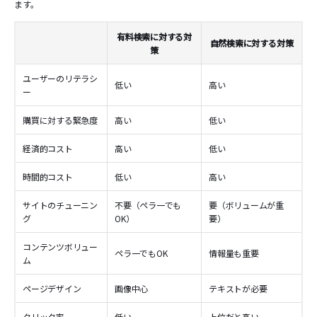
ます。
有料検索に対する対
自然検索に対する対策
策
ユーザーのリテラシ
低い
高い
ー
購買に対する緊急度
高い
低い
経済的コスト
高い
低い
時間的コスト
低い
高い
サイトのチューニン
不要（ペラ一でも
要（ボリュームが重
グ
OK）
要）
コンテンツボリュー
ペラ一でもOK
情報量も重要
ム
ページデザイン
画像中心
テキストが必要
クリック率
低い
上位だと高い