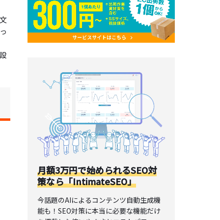
文
っ
設
月額3万円で始められるSEO対
策なら「IntimateSEO」
今話題のAIによるコンテンツ自動生成機
能も！SEO対策に本当に必要な機能だけ