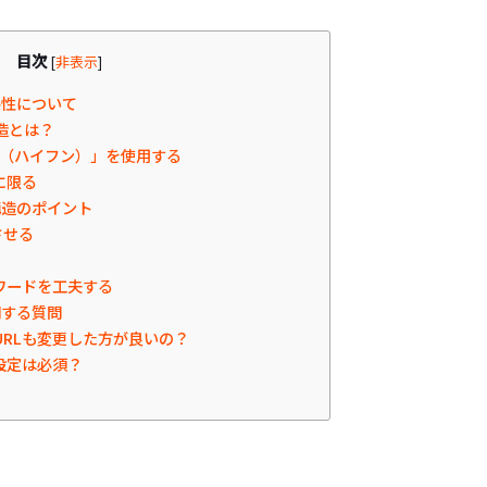
目次
[
非表示
]
係性について
構造とは？
-（ハイフン）」を使用する
に限る
構造のポイント
させる
ワードを工夫する
関する質問
RLも変更した方が良いの？
設定は必須？