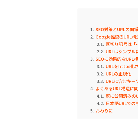
1
SEO対策とURLの関
2
Google推奨のURL
2.1
区切り記号は「
2.2
URLはシンプル
3
SEOに効果的なURL
3.1
URLをhttps化
3.2
URLの正規化
3.3
URLに含むキー
4
よくあるURL構造に
4.1
既に公開済みのU
4.2
日本語URLでの
5
おわりに