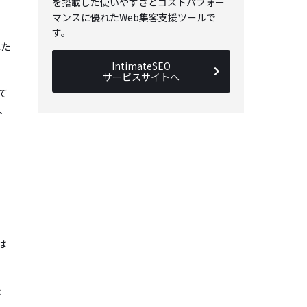
を搭載した使いやすさとコストパフォー
マンスに優れたWeb集客支援ツールで
す。
れた
IntimateSEO
サービスサイトへ
て
、
は
ょ