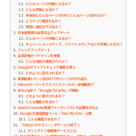
1.1
どんなページが対象になるの？
1.2
どんな評価になるの？
1.3
具体的にどんなページがOKでどんなページはNGなの？
1.4
どうやって確認するの？
1.5
実際に順位は下がるの？
2
日本語検索の品質向上アップデート
2.1
どんなページが対象になるの？
2.2
キュレーションメディア、リライトメディアなどが対象になるの？
3
フレッドアップデート
4
品質評価ガイドラインを更新
4.1
どんな項目が更新されたの？
5
Googleがファクトチェック機能を導入
5.1
どのように表示されるの？
6
検索結果1ページ目のHTTPSページが50%超え
7
Yahoo!キーワードアドバイスツールの一部機能終了
8
米Googleで「Google for jobs」が開始
8.1
どのように表示されるの？
8.2
どんな機能があるの？
9
Search Console(検索アナリティクス) の正確性が向上
10
Googleが速度調査ツール「Test My Site」公開
10.1
どんな機能があるの？
11
「Yahoo!カテゴリー」がサービス終了へ
11.1
ディレクトリ型検索サービスとは