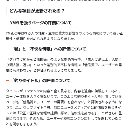
どんな項目が更新されたの？
YMYLを扱うページの評価について
YMYLと呼ばれる人の財産・生命に重大な影響を与えうる情報について高い正
確性・信頼性を求められるようになりました。
「嘘」と「不快な情報」への評価について
「タバコは肺がんと無関係」のような虚偽情報や、「黒人は遺伝上、人間よ
り類人猿に近い」といった差別的で不快な情報は「低品質で、ユーザーの需
要にも合わない」と評価されるようになりました。
「釣りタイトル」の評価について
タイトルがコンテンツの内容と全く異なる、内容を過度に誇張していると、
ユーザー体験を大きく損ないます。このような釣りタイトルを利用している
ページも「低品質で、ユーザーの需要にも合わない」と評価されるようにな
りました。ウェブサイト全般、特にニュースメディアや公的情報を扱うサイ
トでは「公正で正確な情報の提供に努め、信頼性を高める」ことがさらに重
要になります。そのため、ユーザーや検索エンジンに対して配慮しているこ
とを明示しましょう。