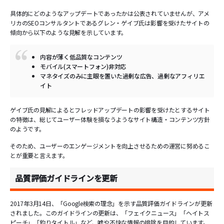
具体的にどのようなアップデートであったかは公表されていませんが、アメ
リカのSEOコンサルタントであるグレン・ゲイブ氏は影響を受けたサイトの
傾向から以下のような見解を示しています。
内容が薄く低品質なコンテンツ
モバイル(スマートフォン)非対応
マネタイズのみに主眼を置いた過剰な広告、過剰なアフィリエ
イト
ゲイブ氏の見解によるとフレッドアップデートの影響を受けたとするサイト
の特徴は、総じてユーザー体験を損なうようなサイト構造・コンテンツ方針
のようです。
そのため、ユーザーのエンゲージメントを向上させるための運営に努めるこ
とが重要と言えます。
品質評価ガイドラインを更新
2017年3月14日、「Google検索の理念」を示す品質評価ガイドラインが更新
されました。このガイドラインの更新は、「フェイクニュース」「ヘイトス
ピーチ」「釣りタイトル」など、嘘や不快な情報の排除を目的しています。