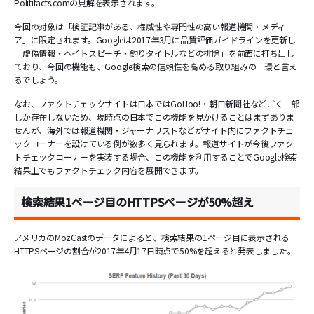
Politifacts.comの見解を表示されます。
今回の対象は「検証記事がある、権威性や専門性の高い報道機関・メディ
ア」に限定されます。Googleは2017年3月に品質評価ガイドラインを更新し
「虚偽情報・ヘイトスピーチ・釣りタイトルなどの排除」を前面に打ち出し
ており、今回の機能も、Google検索の信頼性を高める取り組みの一環と言え
るでしょう。
なお、ファクトチェックサイトは日本ではGoHoo!・朝日新聞社などごく一部
しか存在しないため、現時点の日本でこの機能を見かけることはまずありま
せんが、海外では報道機関・ジャーナリストなどがサイト内にファクトチェ
ックコーナーを設けている例が数多く見られます。報道サイトが今後ファク
トチェックコーナーを実装する場合、この機能を利用することでGoogle検索
結果上でもファクトチェック内容を展開できます。
検索結果1ページ目のHTTPSページが50%超え
アメリカのMozCastのデータによると、検索結果の1ページ目に表示される
HTTPSページの割合が2017年4月17日時点で50%を超えると発表しました。