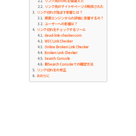
2.1
リンク先のURLを間違えた
2.2
リンク先のサイトやページが削除された
3
リンク切れが及ぼす影響とは？
3.1
検索エンジンからの評価に影響するの？
3.2
ユーザーへの影響は？
4
リンク切れをチェックするツール
4.1
dead-link-checker.com
4.2
W3C Link Checker
4.3
Online Broken Link Checker
4.4
Broken Link Checker
4.5
Search Console
4.6
新Search Consoleでの確認方法
5
リンク切れをの修正
6
おわりに