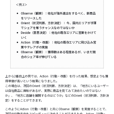
＜例.3＞
Observe（観察）：他社が海外進出をするべく、新商品
をリリースした
Orient（状況判断、方針決定）： 今、国内エリアが手薄
でシェアを奪うチャンスなのではないか
Decide（意思決定）：他社の既存エリアに営業をかけて
いく
Action（行動・改善）：他社の既存エリアに飛び込み営
業やテレアポの実施
Observe（観察）：獲得数はある程度あるが、いまだ競
合のシェア率が伸びている
上から2番目上の例では、Action（行動・改善）を行った結果、想定よりも獲
得単価が高いという結果になりました。
この場合は、次回のOrient（状況判断、方針決定）は、「地方にいるユーザー
は自社商品に興味があるが、実際に商品を見てみて決めたいのではない
か」、「地方に店舗を展開するのはどうか」などのOrient（状況判断、方針決
定）をすることができます。
このようにAction（行動・改善）と共にObserve（観察）を実施することで、
次回の行動方向をスピーディーに決めることができるため、Action（行動・