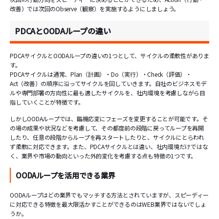
改善）では次回のObserve（観察）を実施するようにしましょう。
PDCAとOODAループの違い
PDCAサイクルとOODAループの違いの1つとして、サイクルの柔軟性がありま
す。
PDCAサイクルは通常、Plan（計画）・Do（実行）・Check（評価）・
Act（改善）の順序に沿ってサイクルを回していきます。自社のビジネスモデ
ルや専門部署の方向性に最も適したサイクルを、社内環境を考慮しながら目
指していくことが特徴です。
しかしOODAループでは、臨機応変にフェーズを変更することが可能です。そ
の場の成果や状況などを考慮して、その都度前の段階に戻ってループを再開
したり、任意の段階からループを再スタートしたりと、サイクルにとらわれ
ず柔軟に対応できます。また、PDCAサイクルとは違い、社内環境だけではな
く、業界や市場の動向といった外的変化を考慮する点も特徴の1つです。
OODAループを活用できる業界
OODAループはどの業界でもマッチする方法とされていますが、スピーディー
に対応できる特徴を最大限活かすことができるのはWEB業界ではないでしょ
うか。