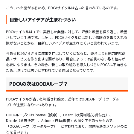
こういった面があるため、PDCAサイクルは古いと言われているのです。
目新しいアイデアが生まれづらい
PDCAサイクルはすでに実行した業務に対して、評価と改善を繰り返し、改善
させていく手法です。しかし、PDCAサイクルには新しい着眼点を取り入れる
隙がないことから、目新しいアイデアが生まれにくいと言われています。
今ある状況からさらに成果を伸ばしていくとなると、競合よりも魅力的な商
品・サービスを作り出す必要があり、場合によっては前例のない取り組みが
必要になります。その場合、新しい取り組みを導入しづらいPDCAは不向きな
ため、現代では古いと言われている原因となっています。
PDCAの次はOODAループ？
PDCAサイクルが古いと判断され始め、近年ではOODAループ（ウーダルー
プ）が主流になりつつあります。
OODAループとはObserve（観察）、Orient（状況判断/方針決定）、
Decide（意思決定）、Action（行動/改善）の頭文字を取ったもので、
「OODAループ（ウーダループ）」と言われており、問題解決のメソッドのこ
とを言います。