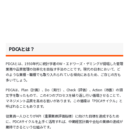
PDCAとは？
PDCAとは、1950年代に統計学者のW・エドワーズ・デミングが提唱した管理
業務や品質管理の効率化を目指す手法のことです。現代の日本において、ど
のような業種・職種でも取り入れられている傾向にあるため、ご存じの方も
多いでしょう。
PDCAは、Plan（計画）、Do（実行）、Check（評価）、Action（改善）の頭
文字を取ったもので、この4つのプロセスを繰り返し行い循環させることで、
マネジメント品質を高める狙いがあります。この循環は「PDCAサイクル」と
呼ばれることもあります。
従業員一人ひとりがKPI（重要業績評価指標）に向けた目標を達成するため
に、PDCAサイクルを上手く活用すれば、中期経営計画や会社の業績の達成が
期待できるという仕組みです。