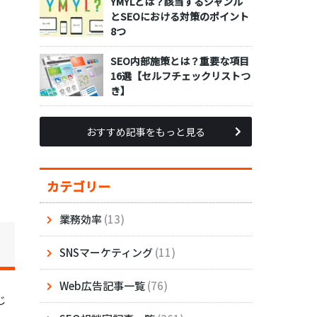
YMYLとは？該当するジャンル
とSEOにおける対策のポイント
8つ
SEO内部施策とは？重要な項目
16選【セルフチェックリストつ
き】
おすすめ記事をもっと見る
カテゴリー
業務効率
(13)
SNSマーケティング
(11)
Web広告記事一覧
(76)
じ