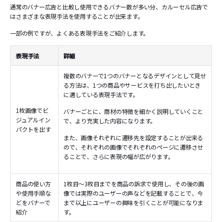
通常のバナー広告と比較し使用できるバナー数が多い分、カルーセル広告で
はさまざまな表現手法を使用することが出来ます。
一部の例ですが、よくある表現手法をご紹介します。
表現手法
詳細
複数のバナーで1つのバナーとなるデザインとして見せ
る方法は、1つの商品やサービスを打ち出したいとき
に適している表現手法です。
1枚画像でビ
バナーごとに、商材の特徴を細かく説明していくこと
ジュアルイン
で、より充実した内容になります。
パクトを出す
また、画像それぞれに遷移先を設定することが出来る
ので、それぞれの画像でそれぞれのページに遷移させ
ることで、さらに表現の幅が広がります。
商品の使い方
1枚目～3枚目までを商品の訴求で使用し、その後の画
や使用手順な
像では実際のユーザーの声などを記載することで、今
どをバナーで
まで以上にユーザーの興味を引くことが可能になりま
紹介
す。