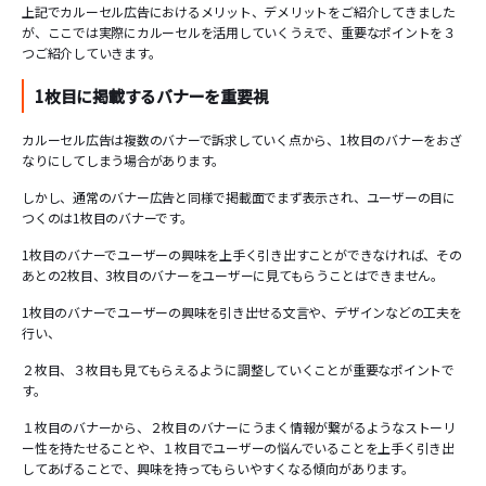
上記でカルーセル広告におけるメリット、デメリットをご紹介してきました
が、ここでは実際にカルーセルを活用していくうえで、重要なポイントを３
つご紹介していきます。
1枚目に掲載するバナーを重要視
カルーセル広告は複数のバナーで訴求していく点から、1枚目のバナーをおざ
なりにしてしまう場合があります。
しかし、通常のバナー広告と同様で掲載面でまず表示され、ユーザーの目に
つくのは1枚目のバナーです。
1枚目のバナーでユーザーの興味を上手く引き出すことができなければ、その
あとの2枚目、3枚目のバナーをユーザーに見てもらうことはできません。
1枚目のバナーでユーザーの興味を引き出せる文言や、デザインなどの工夫を
行い、
２枚目、３枚目も見てもらえるように調整していくことが重要なポイントで
す。
１枚目のバナーから、２枚目のバナーにうまく情報が繋がるようなストーリ
ー性を持たせることや、１枚目でユーザーの悩んでいることを上手く引き出
してあげることで、興味を持ってもらいやすくなる傾向があります。