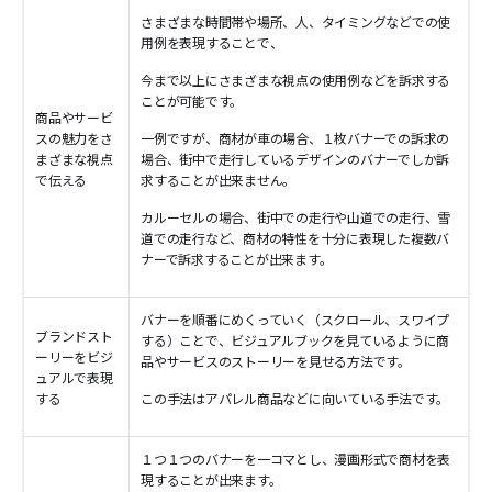
さまざまな時間帯や場所、人、タイミングなどでの使
用例を表現することで、
今まで以上にさまざまな視点の使用例などを訴求する
ことが可能です。
商品やサービ
スの魅力をさ
一例ですが、商材が車の場合、１枚バナーでの訴求の
まざまな視点
場合、街中で走行しているデザインのバナーでしか訴
で伝える
求することが出来ません。
カルーセルの場合、街中での走行や山道での走行、雪
道での走行など、商材の特性を十分に表現した複数バ
ナーで訴求することが出来ます。
バナーを順番にめくっていく（スクロール、スワイプ
ブランドスト
する）ことで、ビジュアルブックを見ているように商
ーリーをビジ
品やサービスのストーリーを見せる方法です。
ュアルで表現
する
この手法はアパレル商品などに向いている手法です。
１つ１つのバナーを一コマとし、漫画形式で商材を表
現することが出来ます。