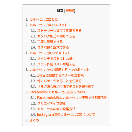
目次
[
非表示
]
1
カルーセル広告とは
2
カルーセル広告のメリット
2.1
ストーリー仕立てで訴求できる
2.2
カタログ形式で紹介できる
2.3
丁寧に説明できる
2.4
コスパ良く訴求できる
3
カルーセル広告のデメリット
3.1
メインテキストは1つだけ
3.2
バナー作成コストが増える
4
カルーセル広告の活用する上でのポイント
4.1
1枚目に掲載するバナーを重要視
4.2
他のバナーがあることを伝える
4.3
さまざまな表現手法でテストを繰り返す
5
Facebookでのカルーセル広告について
5.1
Facebook広告のカルーセルで使用できる配信先
5.2
クリエイティブ詳細
5.3
カルーセル広告の設定方法
5.4
Instagramでのカルーセル広告について
6
まとめ