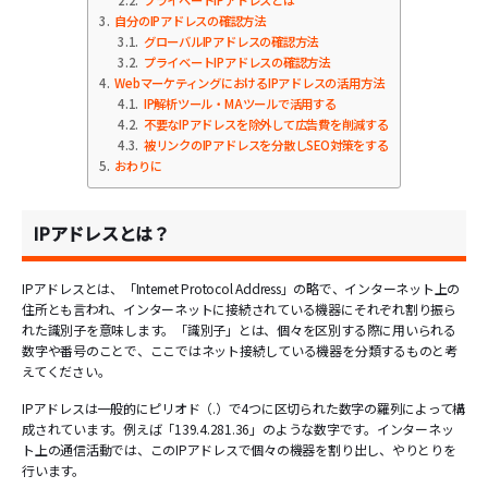
2.2
プライベートIPアドレスとは
3
自分のIPアドレスの確認方法
3.1
グローバルIPアドレスの確認方法
3.2
プライベートIPアドレスの確認方法
4
WebマーケティングにおけるIPアドレスの活用方法
4.1
IP解析ツール・MAツールで活用する
4.2
不要なIPアドレスを除外して広告費を削減する
4.3
被リンクのIPアドレスを分散しSEO対策をする
5
おわりに
IPアドレスとは？
IPアドレスとは、「Internet Protocol Address」の略で、インターネット上の
住所とも言われ、インターネットに接続されている機器にそれぞれ割り振ら
れた識別子を意味します。「識別子」とは、個々を区別する際に用いられる
数字や番号のことで、ここではネット接続している機器を分類するものと考
えてください。
IPアドレスは一般的にピリオド（.）で4つに区切られた数字の羅列によって構
成されています。例えば「139.4.281.36」のような数字です。インターネッ
ト上の通信活動では、このIPアドレスで個々の機器を割り出し、やりとりを
行います。