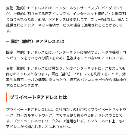
変動（動的）IPアドレスとは、インターネットサービスプロバイダ（ISP）
が、一時的に割り当てるIPアドレスです。インターネット接続ごとに順次割
り当てられるため、都度、IPアドレスは変更します。フリーWifiなど、個人に
提供されるインターネット接続サービスの場合に適用されることが多いで
す。
固定（静的）IPアドレスとは
固定（静的）IPアドレスとは、インターネットに接続するルータや機器・コ
ンピュータをそれぞれ分類するために重複することのないIPアドレスです。
変動（動的）IPアドレスとは異なり、何度インターネットにアクセスしても
同じIPアドレスとなります。固定（静的）IPアドレスを利用することで、効
率的な自宅サーバの構築に役立ったり、自宅のパソコンを出先から遠隔操作
することができます。
プライベートIPアドレスとは
プライベートIPアドレスとは、会社内だけの利用などプライベートネットワ
ーク（ローカルネットワーク）内でのみ割り振られるIPアドレスのことで
す。プライベートネットワーク外には適用されず、インターネット上にもIP
アドレスが公開されることはありません。