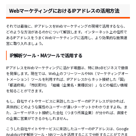
WebマーケティングにおけるIPアドレスの活用方法
それでは最後に、IPアドレスをWebマーケティングの現場で活用するなら、
どのような方法があるのかについて解説します。インターネット上の住所で
あるIPアドレスをうまくWebマーケティングに活用し、より効果的な施策運
営に取り入れましょう。
IP解析ツール・MAツールで活用する
IPアドレスをWebマーケティングに活かす場面は、特にBtoBビジネスで価値
を発揮します。現在では、Web上のフリーツールやMA（マーケティングオー
トメーション）ツールを利用すれば、IPアドレスからネット接続した「国」
「都道府県」「市区町村」「組織（企業名・業種区分）」などの幅広い情報
を知ることができます。
もし、自社サイトやサービスに来訪したユーザーのIPアドレスが分かれば、
具体的にどのような属性のユーザーが濃いターゲットかわかりますよね。ま
た、ユーザーがネット接続した会社（つまり所属企業）が分かれば、直接そ
の企業に営業ができるかもしれません。
こうした自社サイトやサービスに来訪したユーザーのIPアドレスは、Google
AnalyticsやIP解析ツール・MAツールを活用することで分析することができま