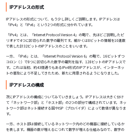
IPアドレスの形式
IPアドレスの形式について、もう少し詳しくご説明します。IPアドレスは
「IPv4」と「IPv6」という2つの形式に分かれています。
「IPv4」とは、「Internet Protocol Version 4」の略で、先ほどご説明したピ
リオドで4つに区切られた数字の羅列です。細かくは8ビットの情報を10進数
で表した計32ビットのIPアドレスのことをいいます。
一方、「IPv6」とは、「Internet Protocol Version 6」の略で、16ビットずつ
コロン（:）で8つに区切られた数字の羅列を指す、128ビットのIPアドレスで
す。これは当初、約43億通りもあるIPv4形式のIPアドレスが、インターネッ
トの普及により不足してきたため、新たに用意されるようになりました。
IPアドレスの構成
次にIPアドレスの構成についてみていきましょう。IPアドレスは大きく分け
て「ネットワーク部」と「ホスト部」の2つの部分で構成されています。ネッ
トワーク部はネット接続する国やISP（プロバイダ）によって数値が異なりま
す。
一方、ホスト部は接続しているネットワーク内のどの機器に接続しているか
を表します。機器の数が増えるにつれて数字が増える仕組みなので、数字の