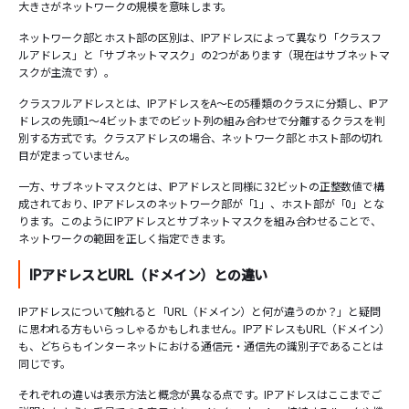
大きさがネットワークの規模を意味します。
ネットワーク部とホスト部の区別は、IPアドレスによって異なり「クラスフ
ルアドレス」と「サブネットマスク」の2つがあります（現在はサブネットマ
スクが主流です）。
クラスフルアドレスとは、IPアドレスをA〜Eの5種類のクラスに分類し、IPア
ドレスの先頭1〜4ビットまでのビット列の組み合わせで分離するクラスを判
別する方式です。クラスアドレスの場合、ネットワーク部とホスト部の切れ
目が定まっていません。
一方、サブネットマスクとは、IPアドレスと同様に32ビットの正整数値で構
成されており、IPアドレスのネットワーク部が「1」、ホスト部が「0」とな
ります。このようにIPアドレスとサブネットマスクを組み合わせることで、
ネットワークの範囲を正しく指定できます。
IPアドレスとURL（ドメイン）との違い
IPアドレスについて触れると「URL（ドメイン）と何が違うのか？」と疑問
に思われる方もいらっしゃるかもしれません。IPアドレスもURL（ドメイン）
も、どちらもインターネットにおける通信元・通信先の識別子であることは
同じです。
それぞれの違いは表示方法と概念が異なる点です。IPアドレスはここまでご