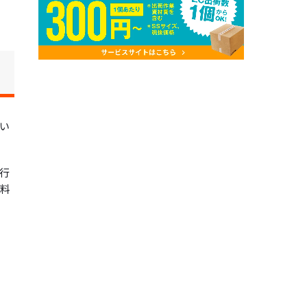
い
行
資料
、