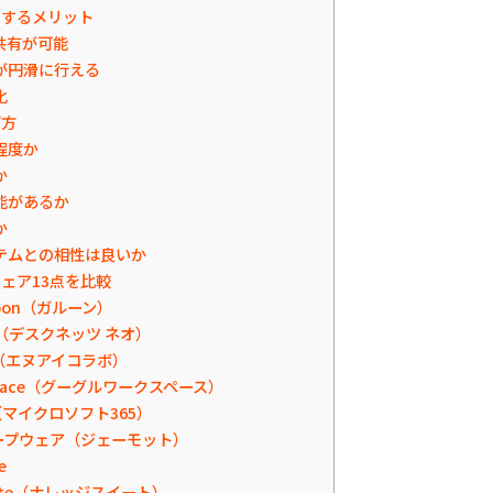
用するメリット
共有が可能
が円滑に行える
化
び方
程度か
か
能があるか
か
テムとの相性は良いか
ェア13点を比較
oon（ガルーン）
NEO（デスクネッツ ネオ）
360（エヌアイコラボ）
kspace（グーグルワークスペース）
365（マイクロソフト365）
ループウェア（ジェーモット）
ce
Suite（ナレッジスイート）