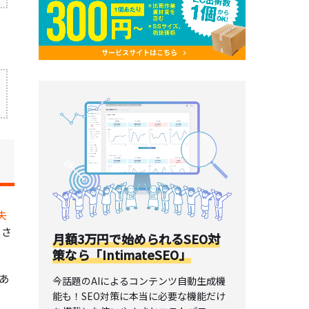
失
とさ
月額3万円で始められるSEO対
策なら「IntimateSEO」
あ
今話題のAIによるコンテンツ自動生成機
能も！SEO対策に本当に必要な機能だけ