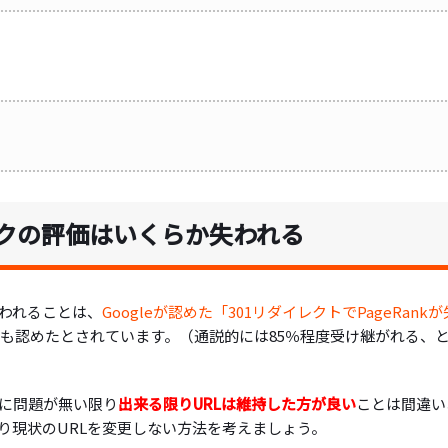
クの評価はいくらか失われる
われることは、
Googleが認めた「301リダイレクトでPageRankが
tts氏も認めたとされています。（通説的には85％程度受け継がれる、
に問題が無い限り
出来る限りURLは維持した方が良い
ことは間違い
り現状のURLを変更しない方法を考えましょう。