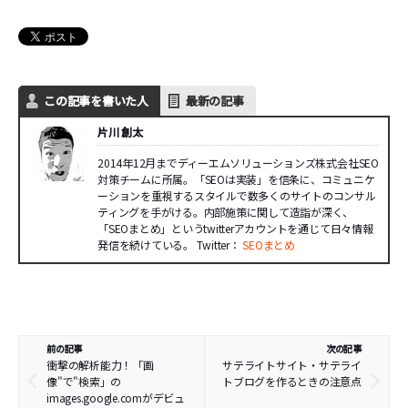
この記事を書いた人
最新の記事
片川 創太
2014年12月までディーエムソリューションズ株式会社SEO
対策チームに所属。「SEOは実装」を信条に、コミュニケ
ーションを重視するスタイルで数多くのサイトのコンサル
ティングを手がける。内部施策に関して造詣が深く、
「SEOまとめ」というtwitterアカウントを通じて日々情報
発信を続けている。 Twitter：
SEOまとめ
前の記事
次の記事
衝撃の解析能力！「画
サテライトサイト・サテライ
像"で"検索」の
トブログを作るときの注意点
images.google.comがデビュ