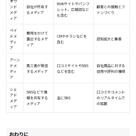
オウ
Webサイトやパンフ
ンド
自社が所有す
顧客との接触とフ
レット、広報誌など
メデ
るメディア
ァンづくり
も含む
ィア
ペイ
費用をかけて
ドメ
CMやチラシなどを
露出するメデ
認知拡大と集客
ディ
含む
ィア
ア
アーン
ドメ
第三者が発信
口コミサイトやSNS
自社商品に対する
ディ
するメディア
などを含む
信用や評判の獲得
ア
シェ
SNSなどで情
口コミやコメント
アド
報を共有する
主にSNS
のリアルタイムで
メデ
メディア
の拡散
ィア
おわりに