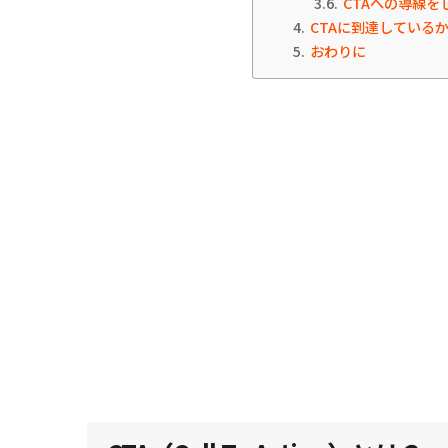
3.6
CTAへの導線を
4
CTAに到達している
5
おわりに