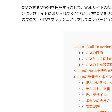
CTAの意味や役割を理解することで、Webサイトの
けにぜひサイトに取り入れてください。現在CTAを
ますので、CTAをブラッシュアップしてコンバージョ
1
CTA（Call To Act
1.1
CTAの目的
1.2
CTAとして使わ
1.3
CTAの主な設置
2
CTAのPDCAを行う
3
CTAの改善点とポイ
3.1
読んでいるページ
3.2
テキスト、文言
3.3
色、デザイン
3.4
ボタンの大きさ
3.5
設置場所