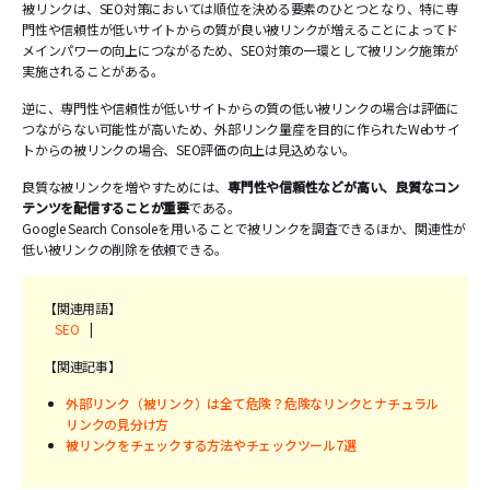
被リンクは、SEO対策においては順位を決める要素のひとつとなり、特に専
門性や信頼性が低いサイトからの質が良い被リンクが増えることによってド
メインパワーの向上につながるため、SEO対策の一環として被リンク施策が
実施されることがある。
逆に、専門性や信頼性が低いサイトからの質の低い被リンクの場合は評価に
つながらない可能性が高いため、外部リンク量産を目的に作られたWebサイ
トからの被リンクの場合、SEO評価の向上は見込めない。
良質な被リンクを増やすためには、
専門性や信頼性などが高い、良質なコン
テンツを配信することが重要
である。
Google Search Consoleを用いることで被リンクを調査できるほか、関連性が
低い被リンクの削除を依頼できる。
【関連用語】
SEO
|
【関連記事】
外部リンク（被リンク）は全て危険？危険なリンクとナチュラル
リンクの見分け方
被リンクをチェックする方法やチェックツール7選