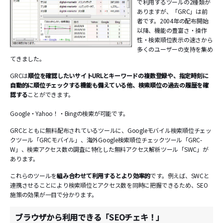
で利用するツールの2種類が
ありますが、「GRC」は前
者です。2004年の配布開始
以降、機能の豊富さ・操作
性・検索順位表示の速さから
多くのユーザーの支持を集め
てきました。
GRCは
順位を確認したいサイトURLとキーワードの複数登録や、指定時刻に
自動的に順位チェックする機能も備えている他、検索順位の過去の履歴を確
認する
ことができます。
Google・Yahoo！・Bingの検索が可能です。
GRCとともに無料配布されているツールに、Googleモバイル検索順位チェッ
クツール「GRCモバイル」、海外Google検索順位チェックツール「GRC-
W」、検索アクセス数の調査に特化した無料アクセス解析ツール「SWC」が
あります。
これらのツールを
組み合わせて利用するとより効率的
です。例えば、SWCと
連携させることにより検索順位とアクセス数を同時に把握できるため、SEO
施策の効果が一目で分かります。
ブラウザから利用できる「SEOチェキ！」