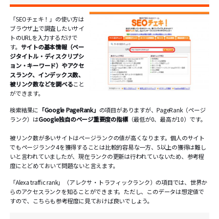
「SEOチェキ！」の使い方は
ブラウザ上で調査したいサイ
トのURLを入力するだけで
す。
サイトの基本情報（ペー
ジタイトル・ディスクリプシ
ョン・キーワード）やアクセ
スランク、インデックス数、
被リンク数などを調べる
こと
ができます。
検索結果に
「Google PageRank」
の項目がありますが、PageRank（ページ
ランク）は
Google独自のページ重要度の指標
（最低が0、最高が10）です。
被リンク数が多いサイトはページランクの値が高くなります。個人のサイト
でもページランク4を獲得することは比較的容易な一方、5以上の獲得は難し
いと言われていましたが、現在ランクの更新は行われていないため、参考程
度にとどめておいて問題ないと言えます。
「Alexa traffic rank」（アレクサ・トラフィックランク）の項目では、世界か
らのアクセスランクを知ることができます。ただし、このデータは想定値で
すので、こちらも参考程度に見ておけば良いでしょう。