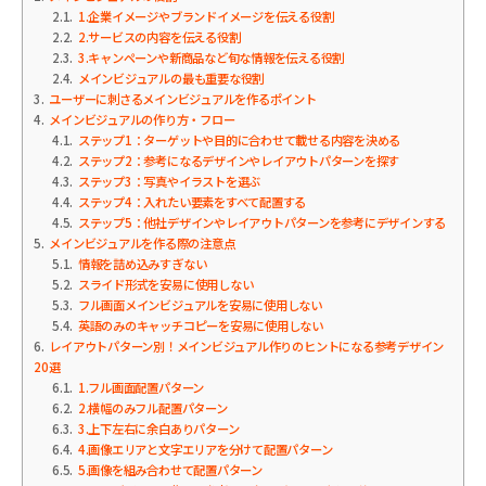
2.1
1.企業イメージやブランドイメージを伝える役割
2.2
2.サービスの内容を伝える役割
2.3
3.キャンペーンや新商品など旬な情報を伝える役割
2.4
メインビジュアルの最も重要な役割
3
ユーザーに刺さるメインビジュアルを作るポイント
4
メインビジュアルの作り方・フロー
4.1
ステップ1：ターゲットや目的に合わせて載せる内容を決める
4.2
ステップ2：参考になるデザインやレイアウトパターンを探す
4.3
ステップ3：写真やイラストを選ぶ
4.4
ステップ4：入れたい要素をすべて配置する
4.5
ステップ5：他社デザインやレイアウトパターンを参考にデザインする
5
メインビジュアルを作る際の注意点
5.1
情報を詰め込みすぎない
5.2
スライド形式を安易に使用しない
5.3
フル画面メインビジュアルを安易に使用しない
5.4
英語のみのキャッチコピーを安易に使用しない
6
レイアウトパターン別！メインビジュアル作りのヒントになる参考デザイン
20選
6.1
1.フル画面配置パターン
6.2
2.横幅のみフル配置パターン
6.3
3.上下左右に余白ありパターン
6.4
4.画像エリアと文字エリアを分けて配置パターン
6.5
5.画像を組み合わせて配置パターン