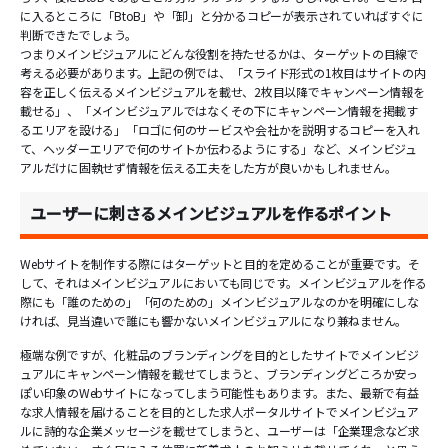
に入るところに「BtoB」や「卸」と分かるコピーが表示されていればすぐに
判断できたでしょう。
つまりメインビジュアルにどんな役割を持たせるかは、ターゲットの目線で
考える必要があります。上記の例では、「スライド形式の1枚目はサイトの内
容を正しく伝えるメインビジュアルを載せ、2枚目以降でキャンペーン情報を
載せる」、「メインビジュアルではなくその下にキャンペーン情報を掲載す
るエリアを設ける」「ロゴに何のサービスや会社かを説明するコピーを入れ
て、ヘッダーエリアで何のサイトか伝わるようにする」など、メインビジュ
アルだけに固執せず情報を伝える工夫をした方が良いかもしれません。
ユーザーに刺さるメインビジュアルを作るポイント
Webサイトを制作する際にはターゲットと目的を定めることが重要です。そ
して、それはメインビジュアルにおいても同じです。メインビジュアルを作る
際にも「誰のための」「何のための」メインビジュアルなのかを明確にしな
ければ、見当違いで誰にも響かないメインビジュアルになり兼ねません。
極端な例ですが、化粧品のブランディングを目的としたサイトでメインビジ
ュアルにキャンペーン情報を載せてしまうと、ブランディングどころか安っ
ぽい印象のWebサイトになってしまう可能性もあります。また、最新で有益
な求人情報を届けることを目的とした求人ポータルサイトでメインビジュア
ルに詩的な企業メッセージを載せてしまうと、ユーザーは「企業理念など求