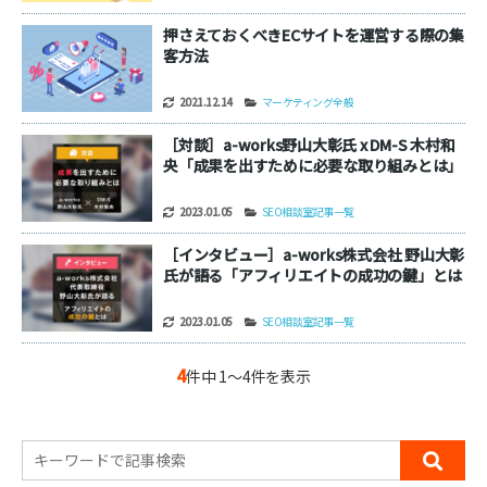
押さえておくべきECサイトを運営する際の集
客方法
2021.12.14
マーケティング全般
［対談］a-works野山大彰氏 x DM-S 木村和
央「成果を出すために必要な取り組みとは」
2023.01.05
SEO相談室記事一覧
［インタビュー］a-works株式会社 野山大彰
氏が語る「アフィリエイトの成功の鍵」とは
2023.01.05
SEO相談室記事一覧
4
件中 1～4件を表示