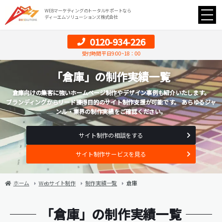
WEBマーケティングのトータルサポートなら
ディーエムソリューションズ株式会社
0120-934-226
受付時間 平日9:00~18：00
「倉庫」の制作実績一覧
倉庫向けの集客に強いホームページ制作やデザイン事例も紹介いたします。
ブランディングからリード獲得目的のサイト制作支援が可能です。 あらゆるジャ
ンル・業界の制作実績をご確認ください。
サイト制作の相談をする
サイト制作サービスを見る
ホーム
Webサイト制作
制作実績一覧
倉庫
「倉庫」の制作実績一覧