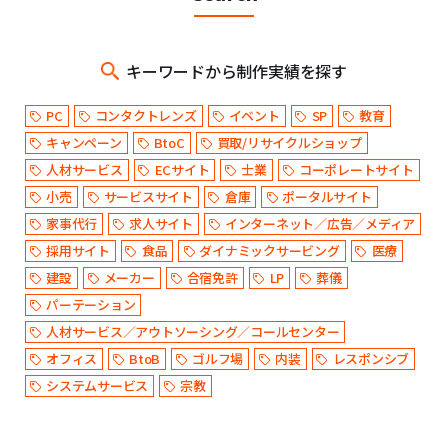
キーワードから制作実績を探す
PC
コンタクトレンズ
イベント
SP
教育
キャンペーン
BtoC
買取/リサイクルショップ
人材サービス
ECサイト
士業
コーポレートサイト
小売
サービスサイト
倉庫
ポータルサイト
家事代行
求人サイト
インターネット／広告／メディア
採用サイト
食品
ダイナミックサービング
医療
建設
メーカー
合宿免許
LP
葬儀
パーテーション
人材サービス／アウトソーシング／コールセンター
オフィス
BtoB
ゴルフ場
内装
レスポンシブ
システムサービス
宗教