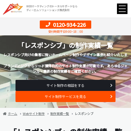
WEBマーケティングのトータルサポートなら
ディーエムソリューションズ株式会社
0120-934-226
受付時間 平日9:00~18：00
「レスポンシブ」の制作実績一覧
レスポンシブ向けの集客に強いホームページ制作やデザイン事例も紹介いたしま
す。
ブランディングからリード獲得目的のサイト制作支援が可能です。 あらゆるジャ
ンル・業界の制作実績をご確認ください。
サイト制作の相談をする
サイト制作サービスを見る
ホーム
Webサイト制作
制作実績一覧
レスポンシブ