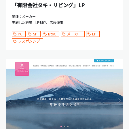
「有限会社タキ・リビング」LP
業種：メーカー
実施した施策：
LP制作
広告運用
PC
SP
BtoC
メーカー
LP
レスポンシブ