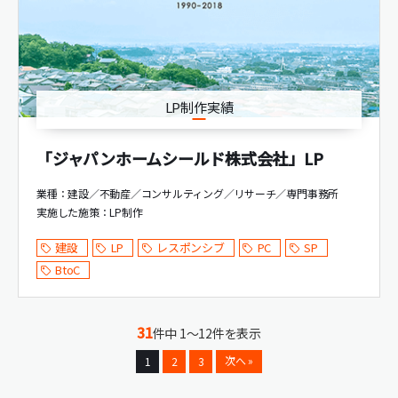
LP制作実績
「ジャパンホームシールド株式会社」LP
業種：建設／不動産／コンサルティング／リサーチ／専門事務所
実施した施策：
LP制作
建設
LP
レスポンシブ
PC
SP
BtoC
31
件中 1～12件を表示
次へ »
1
2
3