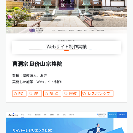
Webサイト制作実績
曹洞宗 良价山 宗格院
業種：宗教法人、お寺
実施した施策：
Webサイト制作
PC
SP
BtoC
宗教
レスポンシブ