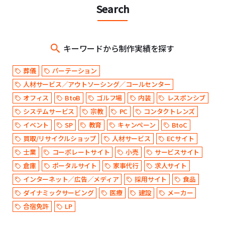
Search
キーワードから制作実績を探す
葬儀
パーテーション
人材サービス／アウトソーシング／コールセンター
オフィス
BtoB
ゴルフ場
内装
レスポンシブ
システムサービス
宗教
PC
コンタクトレンズ
イベント
SP
教育
キャンペーン
BtoC
買取/リサイクルショップ
人材サービス
ECサイト
士業
コーポレートサイト
小売
サービスサイト
倉庫
ポータルサイト
家事代行
求人サイト
インターネット／広告／メディア
採用サイト
食品
ダイナミックサービング
医療
建設
メーカー
合宿免許
LP