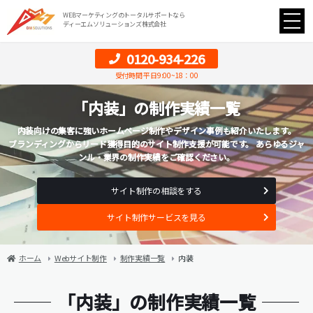
WEBマーケティングのトータルサポートなら
ディーエムソリューションズ株式会社
0120-934-226
受付時間 平日9:00~18：00
「内装」の制作実績一覧
内装向けの集客に強いホームページ制作やデザイン事例も紹介いたします。
ブランディングからリード獲得目的のサイト制作支援が可能です。 あらゆるジャ
ンル・業界の制作実績をご確認ください。
サイト制作の相談をする
サイト制作サービスを見る
ホーム
Webサイト制作
制作実績一覧
内装
「内装」の制作実績一覧