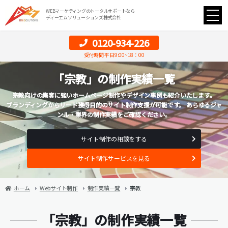
WEBマーケティングのトータルサポートなら
ディーエムソリューションズ株式会社
0120-934-226
受付時間 平日9:00~18：00
「宗教」の制作実績一覧
宗教向けの集客に強いホームページ制作やデザイン事例も紹介いたします。
ブランディングからリード獲得目的のサイト制作支援が可能です。 あらゆるジャ
ンル・業界の制作実績をご確認ください。
サイト制作の相談をする
サイト制作サービスを見る
ホーム
Webサイト制作
制作実績一覧
宗教
「宗教」の制作実績一覧