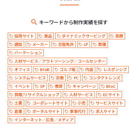
キーワードから制作実績を探す
採用サイト
食品
ダイナミックサービング
医療
建設
メーカー
合宿免許
LP
葬儀
パーテーション
人材サービス／アウトソーシング／コールセンター
オフィス
BtoB
ゴルフ場
内装
レスポンシブ
システムサービス
宗教
PC
コンタクトレンズ
イベント
SP
教育
キャンペーン
BtoC
買取/リサイクルショップ
人材サービス
ECサイト
士業
コーポレートサイト
小売
サービスサイト
倉庫
ポータルサイト
家事代行
求人サイト
インターネット／広告／メディア