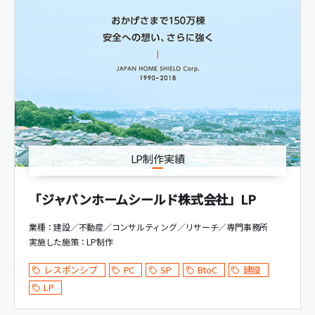
LP制作実績
「ジャパンホームシールド株式会社」LP
業種：建設／不動産／コンサルティング／リサーチ／専門事務所
実施した施策：
LP制作
レスポンシブ
PC
SP
BtoC
建設
LP