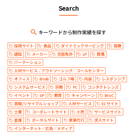
Search
キーワードから制作実績を探す
採用サイト
食品
ダイナミックサービング
医療
建設
メーカー
合宿免許
LP
葬儀
パーテーション
人材サービス／アウトソーシング／コールセンター
オフィス
BtoB
ゴルフ場
内装
レスポンシブ
システムサービス
宗教
PC
コンタクトレンズ
イベント
SP
教育
キャンペーン
BtoC
買取/リサイクルショップ
人材サービス
ECサイト
士業
コーポレートサイト
小売
サービスサイト
倉庫
ポータルサイト
家事代行
求人サイト
インターネット／広告／メディア