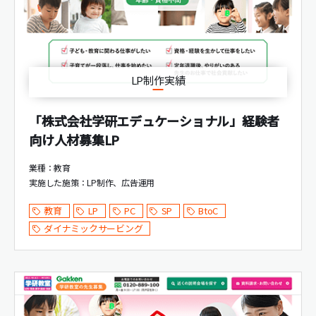
LP制作実績
「株式会社学研エデュケーショナル」経験者
向け人材募集LP
業種：教育
実施した施策：
LP制作
広告運用
教育
LP
PC
SP
BtoC
ダイナミックサービング