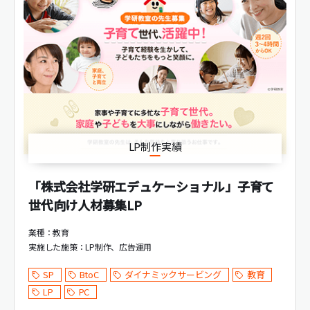
LP制作実績
「株式会社学研エデュケーショナル」子育て
世代向け人材募集LP
業種：教育
実施した施策：
LP制作
広告運用
SP
BtoC
ダイナミックサービング
教育
LP
PC