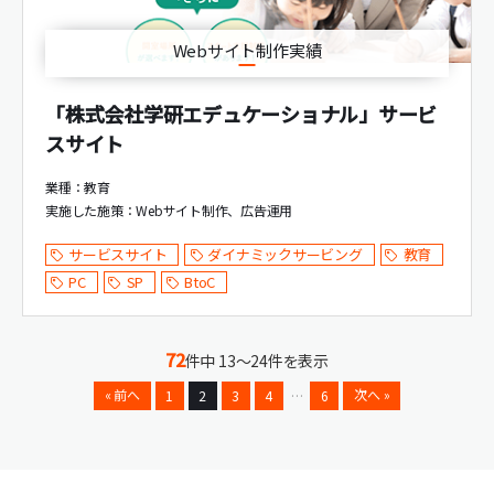
Webサイト制作実績
「株式会社学研エデュケーショナル」サービ
スサイト
業種：教育
実施した施策：
Webサイト制作
広告運用
サービスサイト
ダイナミックサービング
教育
PC
SP
BtoC
72
件中 13～24件を表示
« 前へ
次へ »
1
2
3
4
…
6