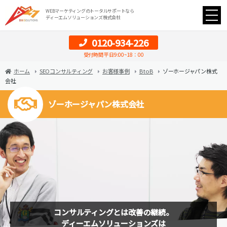
WEBマーケティングのトータルサポートなら
ディーエムソリューションズ株式会社
0120-934-226
受付時間 平日9:00~18：00
ホーム
SEOコンサルティング
お客様事例
B to B
ゾーホージャパン株式
会社
ゾーホージャパン株式会社
コンサルティングとは改善の継続。
ディーエムソリューションズは