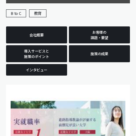
B to C
教育
お客様の
会社概要
課題・要望
導入サービスと
施策の成果
施策のポイント
インタビュー