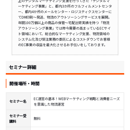
上のデジタルマーケティング支援を行ってきた「デジタルマ
ーケティング事業」と、都内3か所のフルフィルメントセンタ
ー、都内4か所のメールセンター・ロジスティクスセンターに
てDM印刷～発送、物流のアウトソーシングサービスを展開。
年間100万個以上の商品の保管～宅配出荷実績を持つ「物流
アウトソーシング事業」では昨今需要の高まっているECサイ
ト領域において、総合的なマーケティング支援、物流領域の
システム化及び受注業務の委託によるコストダウンでお客様
のEC事業の収益を最大化させるお手伝いをしております。
セミナー詳細
開催場所・時間
EC運営の基本！WEBマーケティング戦略と消費者ニーズ
セミナー名
を意識した物流運営
セミナー受
無料
講料