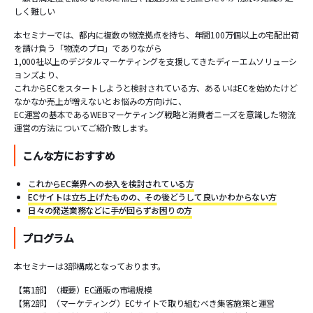
しく難しい
本セミナーでは、都内に複数の物流拠点を持ち、年間100万個以上の宅配出荷
を請け負う「物流のプロ」でありながら
1,000社以上のデジタルマーケティングを支援してきたディーエムソリューシ
ョンズより、
これからECをスタートしようと検討されている方、あるいはECを始めたけど
なかなか売上が増えないとお悩みの方向けに、
EC運営の基本であるWEBマーケティング戦略と消費者ニーズを意識した物流
運営の方法についてご紹介致します。
こんな方におすすめ
これからEC業界への参入を検討されている方
ECサイトは立ち上げたものの、その後どうして良いかわからない方
日々の発送業務などに手が回らずお困りの方
プログラム
本セミナーは3部構成となっております。
【第1部】（概要）EC通販の市場規模
【第2部】（マーケティング）ECサイトで取り組むべき集客施策と運営