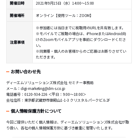
開催日時
2021年9月15日（水）14:00～15:00
開催場所
オンライン【使用ツール：ZOOM】
※参加者には当日までに視聴用のURLを共有致します。
※モバイルでご視聴の場合は、iPhoneまたはAndroid向
けのZoomモバイルアプリを事前にダウンロードくださ
注意事項
い。
※同業種・個人のお客様からのご応募はお断りさせてい
ただきます。
お問い合わせ先
ディーエムソリューションズ株式会社 セミナー事務局
メール：
digi-marketing@dm-s.co.jp
電話番号：0120-934-226 ＜平日：9:00～18:00＞
会社住所：東京都武蔵野市御殿山1-1-3 クリスタルパークビル2F
個人情報保護方針について
今回ご提供いただく個人情報は、ディーエムソリューションズ株式会社が取
り扱い、各社の個人情報保護方針に基づき厳重に管理いたします。